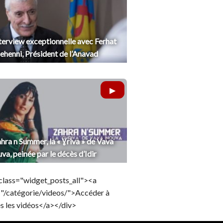
terview exceptionnelle avec Ferhat
henni, Président de l’Anavad
hra n Summer, la « Ɣriva » de Vava
uva, peinée par le décès d’Idir
class="widget_posts_all"><a
="/catégorie/videos/">Accéder à
s les vidéos</a></div>