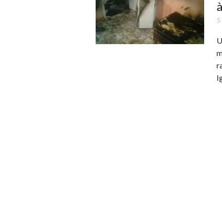
5
U
m
r
I