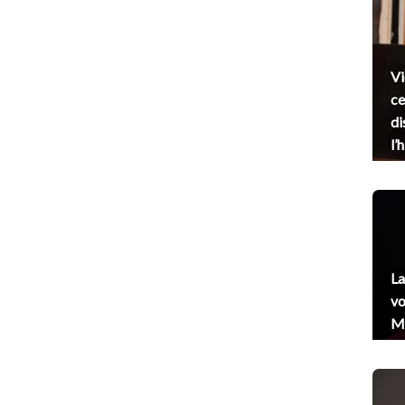
Vi
ce
di
l’
La
vo
Me