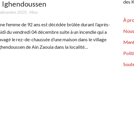
des K
à Ighendoussen
 décembre 2020
,
Mess
À pr
ne femme de 92 ans est décédée brûlée durant l’après-
Nous
idi du vendredi 04 décembre suite à un incendie qui a
avagé le rez-de-chaussée d’une maison dans le village
Ment
ghendoussen de Ain Zaouia dans la localité…
Polit
Soute