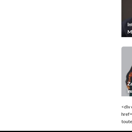
In
Me
Za
in
<div 
href
toute