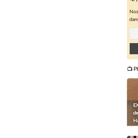
Nos 
dans
📺 P
EX
de
H