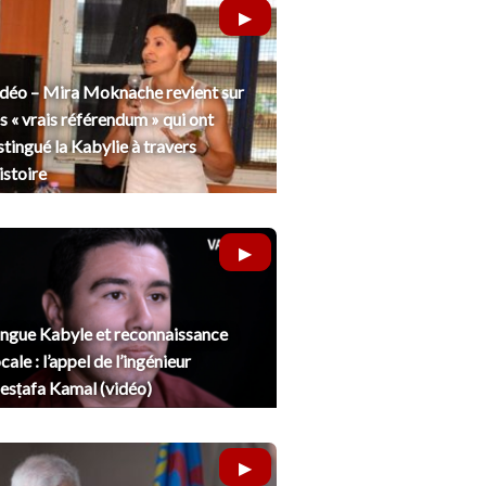
déo – Mira Moknache revient sur
s « vrais référendum » qui ont
stingué la Kabylie à travers
histoire
ngue Kabyle et reconnaissance
cale : l’appel de l’ingénieur
sṭafa Kamal (vidéo)