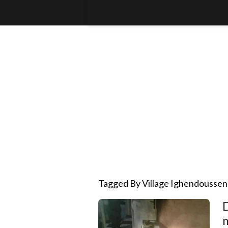
Tagged By Village Ighendoussen
D
m