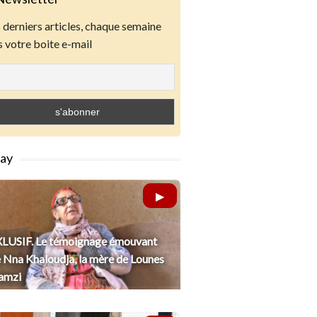
derniers articles, chaque semaine
 votre boite e-mail
lay
LUSIF. Le témoignage émouvant
 Nna Khaloudja, la mère de Lounes
amzi