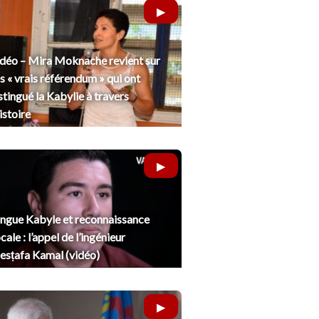
déo – Mira Moknache revient sur
s « vrais référendum » qui ont
stingué la Kabylie à travers
histoire
ngue Kabyle et reconnaissance
cale : l’appel de l’ingénieur
sṭafa Kamal (vidéo)