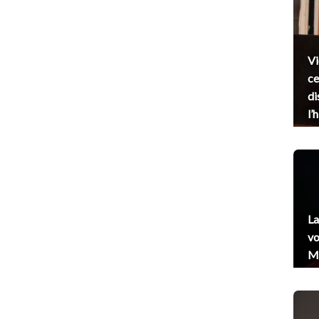
Vi
ce
di
l’
La
vo
Me