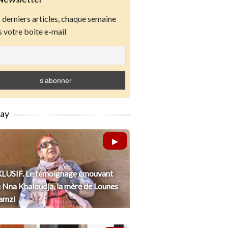
derniers articles, chaque semaine
 votre boite e-mail
lay
LUSIF. Le témoignage émouvant
 Nna Khaloudja, la mère de Lounes
amzi