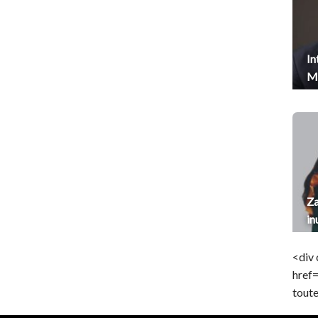
In
Me
Za
in
<div 
href
toute