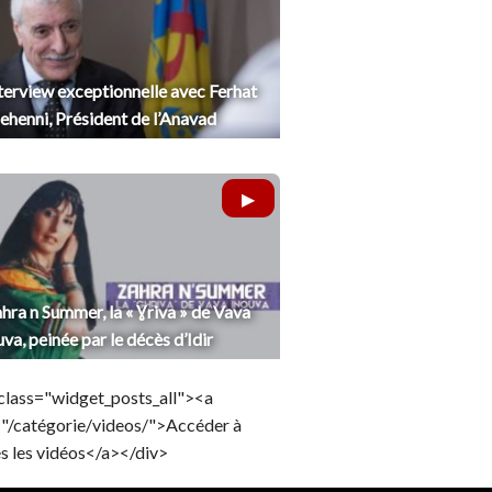
terview exceptionnelle avec Ferhat
henni, Président de l’Anavad
hra n Summer, la « Ɣriva » de Vava
uva, peinée par le décès d’Idir
class="widget_posts_all"><a
="/catégorie/videos/">Accéder à
s les vidéos</a></div>