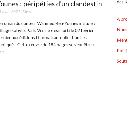
des K
ounes : péripéties d’un clandestin
5 mars 2021
,
Mess
À pr
e roman du conteur Wahmed Ben-Younes intitulé «
Nous
illage kabyle, Paris Venise » est sorti le 02 février
ernier aux éditions L’harmattan, collection Les
Ment
mpliqués. Cette œuvre de 184 pages se veut être «
Polit
ne…
Soute