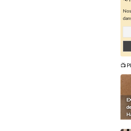
Nos 
dans
📺 P
EX
de
H