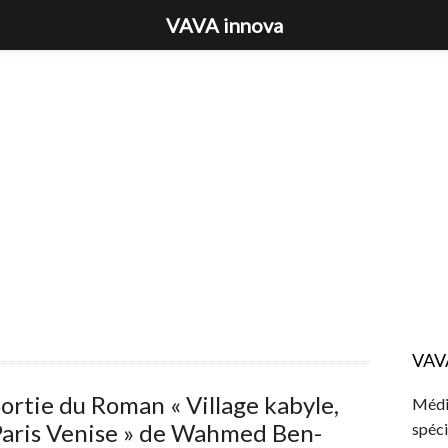
VAVA innova
VAV
ortie du Roman « Village kabyle,
Média
Paris Venise » de Wahmed Ben-
spéci