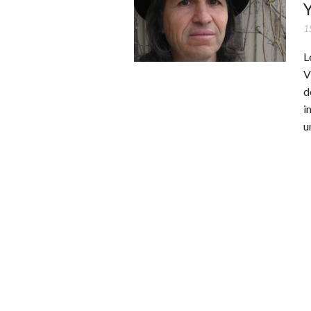
Y
1
L
V
d
i
u