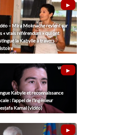
déo – Mira Moknache revient sur
s « vrais référendum » qui ont
stingué la Kabylie à travers
histoire
ngue Kabyle et reconnaissance
cale : l’appel de l’ingénieur
sṭafa Kamal (vidéo)