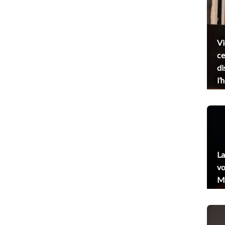
Vi
ce
di
l’
La
vo
Me