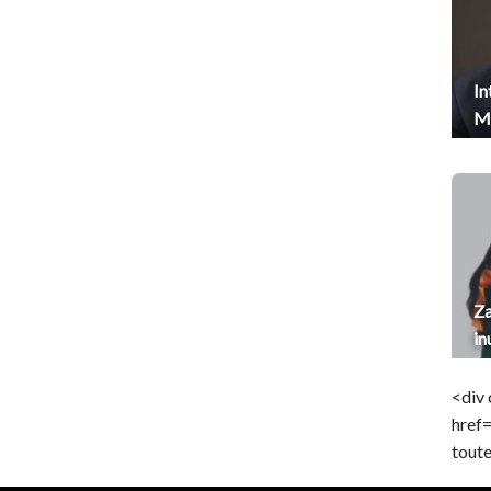
In
Me
Za
in
<div 
href
toute