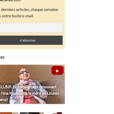
derniers articles, chaque semaine
 votre boite e-mail
lay
LUSIF. Le témoignage émouvant
 Nna Khaloudja, la mère de Lounes
amzi