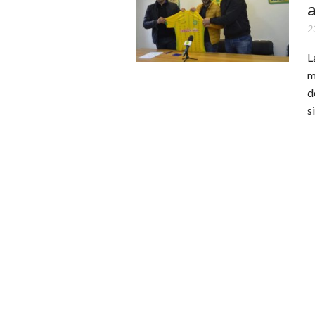
a
2
L
m
d
s