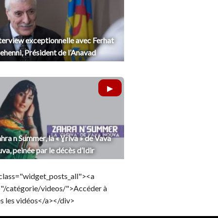
terview exceptionnelle avec Ferhat
henni, Président de l’Anavad
hra n Summer, la « Ɣriva » de Vava
uva, peinée par le décès d’Idir
class="widget_posts_all"><a
="/catégorie/videos/">Accéder à
s les vidéos</a></div>