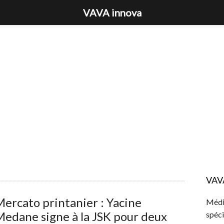
VAVA innova
VAV
ercato printanier : Yacine
Média
edane signe à la JSK pour deux
spéci