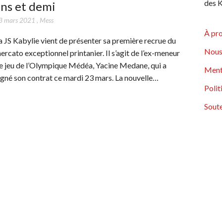
des K
ns et demi
3 mars 2021
,
Mess
À pr
a JS Kabylie vient de présenter sa première recrue du
Nous
ercato exceptionnel printanier. Il s’agit de l’ex-meneur
e jeu de l’Olympique Médéa, Yacine Medane, qui a
Ment
igné son contrat ce mardi 23 mars. La nouvelle…
Polit
Soute