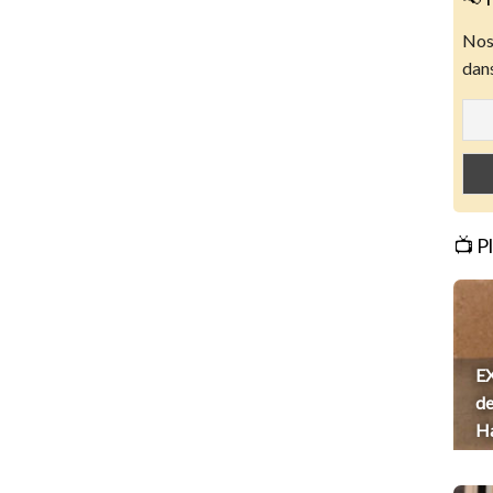
Nos 
dans
📺 P
EX
de
H