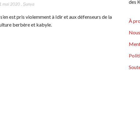
des K
1 mai 2020
,
Ṣunya
l s’en est pris violemment à Idir et aux défenseurs de la
À pr
ulture berbère et kabyle.
Nous
Ment
Polit
Soute