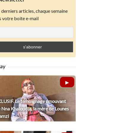
derniers articles, chaque semaine
 votre boite e-mail
lay
LUSIF. Le témoignage émouvant
 Nna Khaloudja, la mère de Lounes
amzi