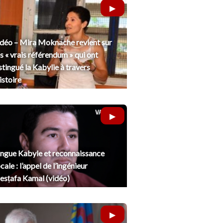
déo – Mira Moknache revient sur
s « vrais référendum » qui ont
stingué la Kabylie à travers
histoire
ngue Kabyle et reconnaissance
cale : l’appel de l’ingénieur
sṭafa Kamal (vidéo)