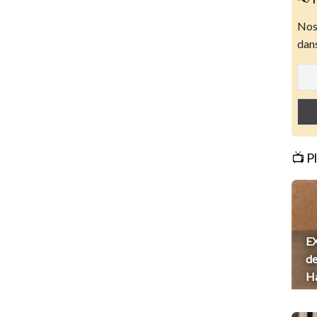
Nos 
dans
📺 P
EX
de
H