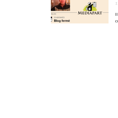
1
I
c