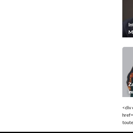
In
Me
Za
in
<div 
href
toute