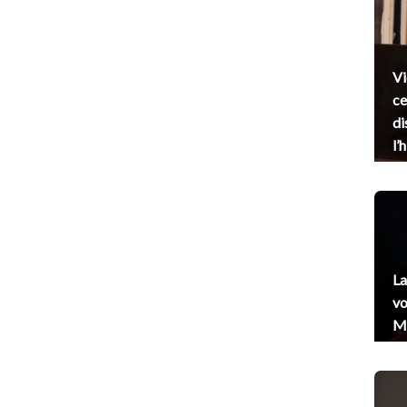
Vi
ce
di
l’
La
vo
Me