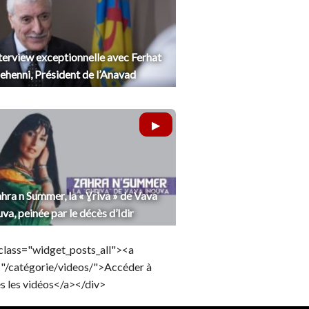
terview exceptionnelle avec Ferhat
henni, Président de l’Anavad
hra n Summer, la « Ɣriva » de Vava
uva, peinée par le décès d’Idir
class="widget_posts_all"><a
="/catégorie/videos/">Accéder à
s les vidéos</a></div>