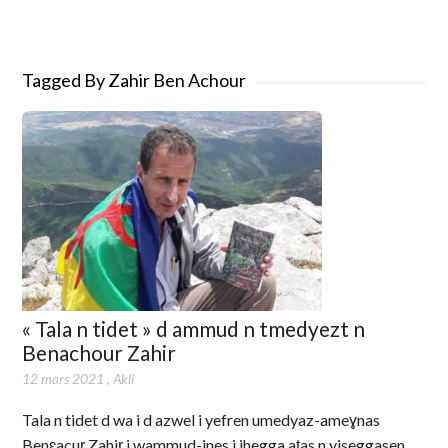
Tagged By Zahir Ben Achour
« Tala n tidet » d ammud n tmedyezt n
Benachour Zahir
12 mars 2021
,
Akli
Tala n tidet d wa i d azwel i yefren umedyaz-ameɣnas
Benɛacuṛ Zahiṛ i wammud-ines i ihegga aṭas n yiseggasen