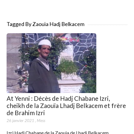
Tagged By Zaouia Hadj Belkacem
At Yenni : Décès de Hadj Chabane Izri,
cheikh de la Zaouïa Lhadj Belkacem et frère
de Brahim Izri
26 janvier 2021
,
Mess
Izri Hadj Chabane de la Zaouia de Lhadj Belkacem,