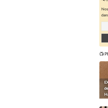
Nos 
dans
📺 P
EX
de
H