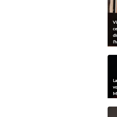
Vi
ce
di
l’
La
vo
Me