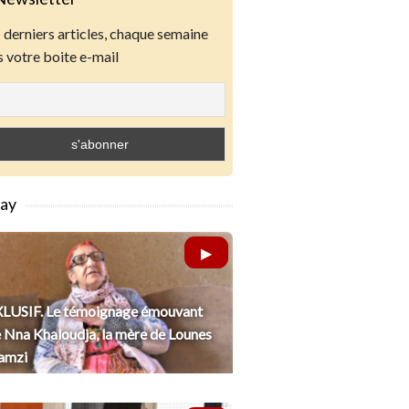
derniers articles, chaque semaine
 votre boite e-mail
lay
LUSIF. Le témoignage émouvant
 Nna Khaloudja, la mère de Lounes
amzi