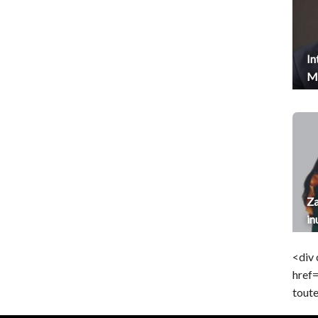
In
Me
Za
in
<div 
href
toute