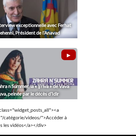
terview exceptionnelle avec Ferhat
henni, Président de l’Anavad
hra n Summer, la « Ɣriva » de Vava
uva, peinée par le décès d’Idir
class="widget_posts_all"><a
="/catégorie/videos/">Accéder à
s les vidéos</a></div>