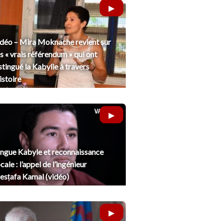
déo – Mira Moknache revient sur
s « vrais référendum » qui ont
stingué la Kabylie à travers
histoire
ngue Kabyle et reconnaissance
cale : l’appel de l’ingénieur
sṭafa Kamal (vidéo)