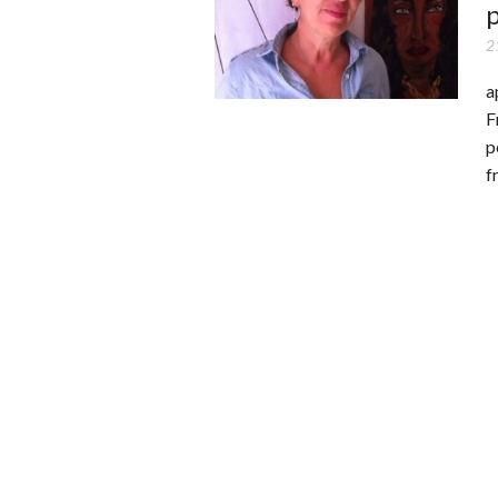
p
21
a
F
p
f