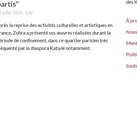
des K
artis”
 juillet 2020
,
Lylia
À pr
près la reprise des activités culturelles et artistiques en
Nous
rance, Zohra a présenté ses œuvres réalisées durant la
ériode de confinement, dans ce quartier parisien très
Ment
réquenté par la diaspora Kabyle notamment.
Polit
Soute