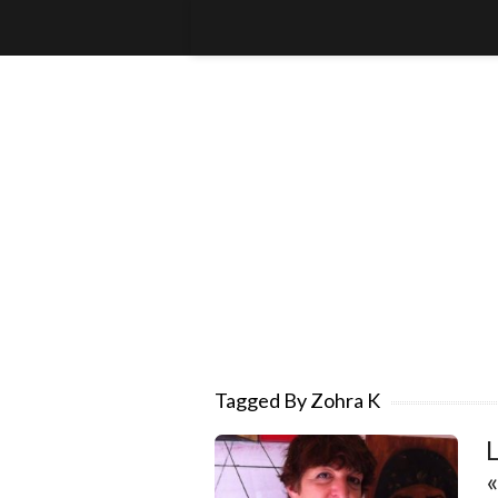
Tagged By Zohra K
L
«