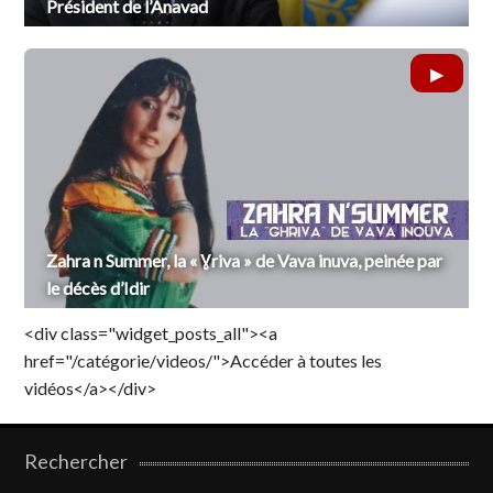
Président de l’Anavad
Zahra n Summer, la « Ɣriva » de Vava inuva, peinée par
le décès d’Idir
<div class="widget_posts_all"><a
href="/catégorie/videos/">Accéder à toutes les
vidéos</a></div>
Rechercher