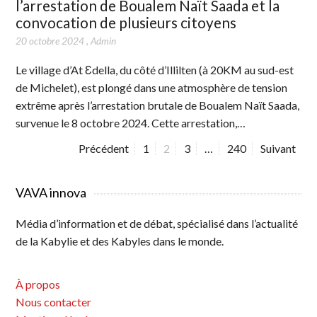
l’arrestation de Boualem Naït Saada et la
convocation de plusieurs citoyens
20 octobre 2024
,
Admin
Le village d’At Ɛdella, du côté d’Illilten (à 20KM au sud-est
de Michelet), est plongé dans une atmosphère de tension
extrême après l’arrestation brutale de Boualem Naït Saada,
survenue le 8 octobre 2024. Cette arrestation,…
Précédent
P
1
P
2
P
3
…
P
240
Suivant
a
a
a
a
N
g
g
g
g
a
VAVA innova
e
e
e
e
v
Média d’information et de débat, spécialisé dans l’actualité
i
de la Kabylie et des Kabyles dans le monde.
g
a
À propos
t
Nous contacter
i