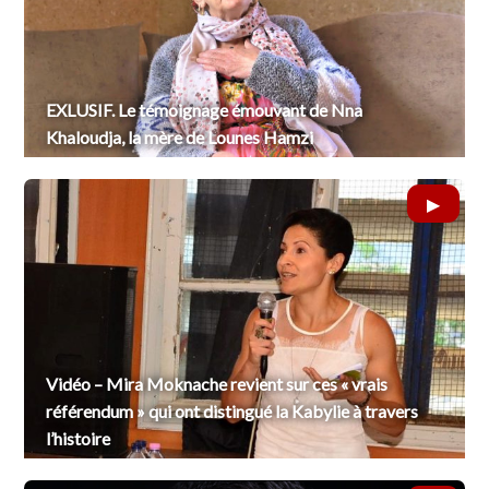
EXLUSIF. Le témoignage émouvant de Nna
Khaloudja, la mère de Lounes Hamzi
Vidéo – Mira Moknache revient sur ces « vrais
référendum » qui ont distingué la Kabylie à travers
l’histoire