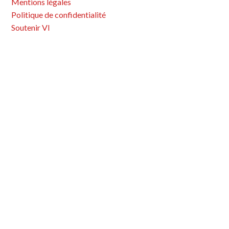
Mentions légales
o
Politique de confidentialité
n
Soutenir VI
d
e
s
a
r
t
i
c
l
e
s