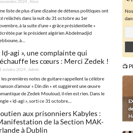
 novembre 2024
,
Nora
ne liste de plus d’une dizaine de détenus politiques ont
Nos 
té relâchés dans la nuit du 31 octobre au 1er
dans
ovembre, à la suite d’une « grâce présidentielle »
écrétée par le président algérien Abdelmadjid
ebboune, à…
 Iḍ-agi », une complainte qui
échauffe les cœurs : Merci Zedek !
📺 P
1 octobre 2024
,
Admin
i les premières notes de guitare rappellent la célèbre
hanson d’amour « Din din » et suggèrent une œuvre
omantique de Zedek Mouloud, il n’en est rien. Dans le
ingle « iḍ-agi », sorti ce 31 octobre…
EX
de
outien aux prisonniers Kabyles :
H
anifestation de la Section MAK-
rlande à Dublin