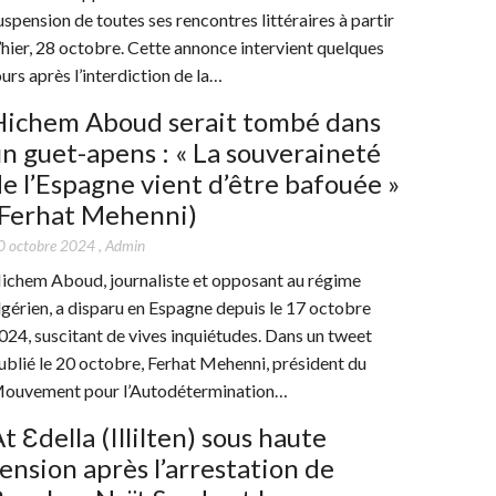
uspension de toutes ses rencontres littéraires à partir
’hier, 28 octobre. Cette annonce intervient quelques
ours après l’interdiction de la…
Hichem Aboud serait tombé dans
n guet-apens : « La souveraineté
e l’Espagne vient d’être bafouée »
(Ferhat Mehenni)
0 octobre 2024
,
Admin
ichem Aboud, journaliste et opposant au régime
lgérien, a disparu en Espagne depuis le 17 octobre
024, suscitant de vives inquiétudes. Dans un tweet
ublié le 20 octobre, Ferhat Mehenni, président du
ouvement pour l’Autodétermination…
t Ɛdella (Illilten) sous haute
ension après l’arrestation de