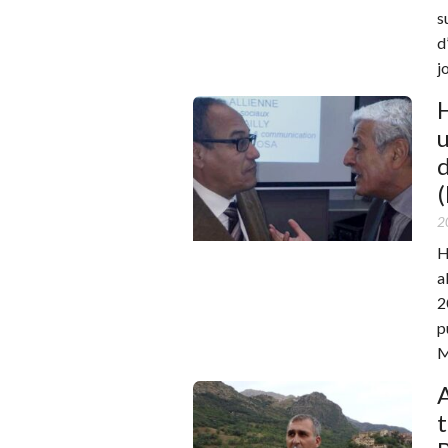
s
d
j
u
d
2
H
a
2
p
M
A
t