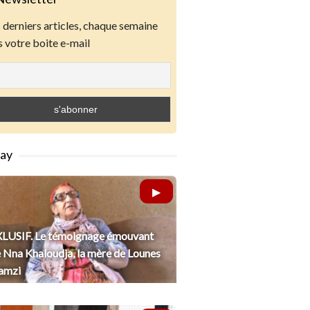
derniers articles, chaque semaine
 votre boite e-mail
lay
LUSIF. Le témoignage émouvant
 Nna Khaloudja, la mère de Lounes
amzi