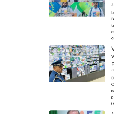
3
L
l
t
e
d
V
v
p
3
D
O
n
p
(
M