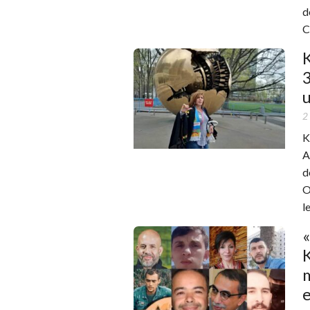
d
C
K
3
2
K
A
d
O
l
«
K
m
e