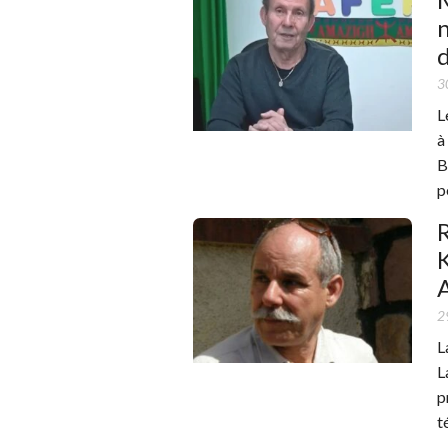
3
L
à
B
p
R
2
L
L
p
t