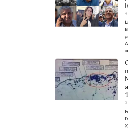
l
4
L
l
p
A
u
Q
m
M
3
F
l
X