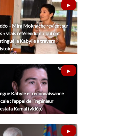
déo – Mira Moknache revient sur
s « vrais référendum » qui ont
stingué la Kabylie à travers
histoire
ngue Kabyle et reconnaissance
cale : l’appel de l’ingénieur
sṭafa Kamal (vidéo)