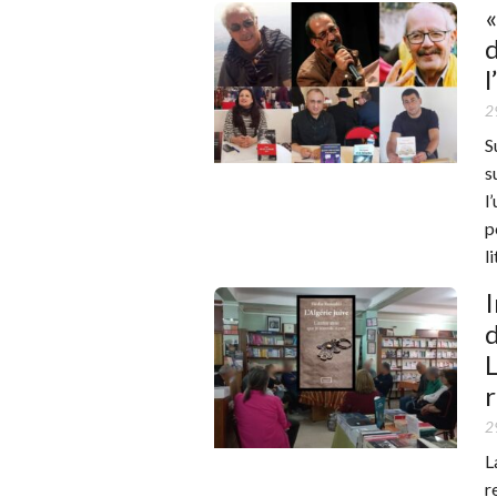
«
d
l
2
S
s
l
p
l
I
d
L
r
2
L
r