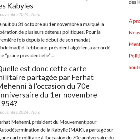
des K
es Kabyles
 novembre 2024
,
Nora
À pr
a nuit du 31 octobre au 1er novembre a marqué la
ibération de plusieurs détenus politiques. Pour la
Nous
remière fois depuis le début de son mandat,
Ment
bdelmadjid Tebboune, président algérien, a accordé
ne “grâce présidentielle”…
Polit
uelle est donc cette carte
Soute
ilitaire partagée par Ferhat
ehenni à l’occasion du 70e
anniversaire du 1er novembre
1954?
 novembre 2024
,
Nora
erhat Mehenni, président du Mouvement pour
’Autodétermination de la Kabylie (MAK), a partagé sur
, une carte militaire à l’occasion du 70e anniversaire du