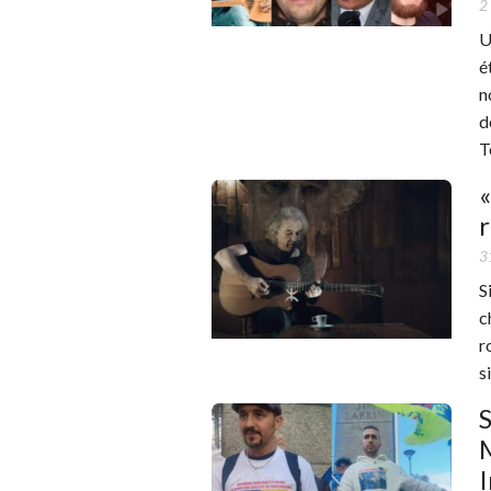
2
U
é
n
d
T
«
r
3
S
c
r
s
S
M
I