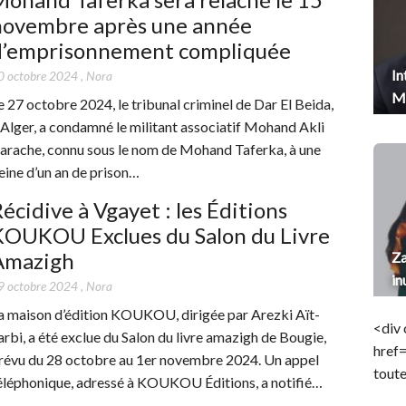
novembre après une année
d’emprisonnement compliquée
In
0 octobre 2024
,
Nora
Me
e 27 octobre 2024, le tribunal criminel de Dar El Beida,
 Alger, a condamné le militant associatif Mohand Akli
arache, connu sous le nom de Mohand Taferka, à une
eine d’un an de prison…
écidive à Vgayet : les Éditions
KOUKOU Exclues du Salon du Livre
Amazigh
Za
in
9 octobre 2024
,
Nora
a maison d’édition KOUKOU, dirigée par Arezki Aït-
<div 
arbi, a été exclue du Salon du livre amazigh de Bougie,
href
révu du 28 octobre au 1er novembre 2024. Un appel
toute
éléphonique, adressé à KOUKOU Éditions, a notifié…