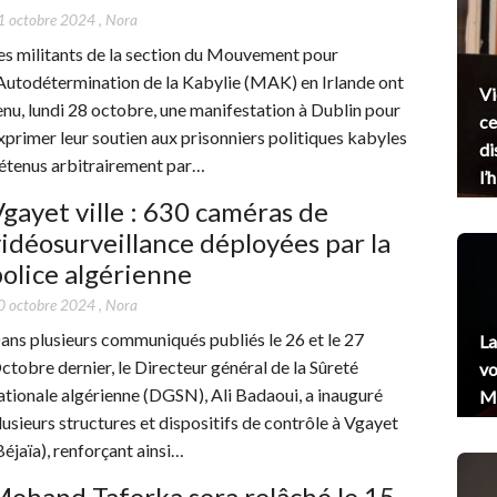
1 octobre 2024
,
Nora
es militants de la section du Mouvement pour
’Autodétermination de la Kabylie (MAK) en Irlande ont
Vi
enu, lundi 28 octobre, une manifestation à Dublin pour
ce
xprimer leur soutien aux prisonniers politiques kabyles
di
étenus arbitrairement par…
l’
gayet ville : 630 caméras de
idéosurveillance déployées par la
olice algérienne
0 octobre 2024
,
Nora
ans plusieurs communiqués publiés le 26 et le 27
La
ctobre dernier, le Directeur général de la Sûreté
vo
ationale algérienne (DGSN), Ali Badaoui, a inauguré
Me
lusieurs structures et dispositifs de contrôle à Vgayet
Béjaïa), renforçant ainsi…
ohand Taferka sera relâché le 15