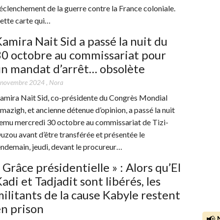
éclenchement de la guerre contre la France coloniale.
ette carte qui…
amira Nait Sid a passé la nuit du
0 octobre au commissariat pour
un mandat d’arrêt… obsolète
 novembre 2024
,
Nora
amira Nait Sid, co-présidente du Congrès Mondial
mazigh, et ancienne détenue d’opinion, a passé la nuit
emu mercredi 30 octobre au commissariat de Tizi-
uzou avant d’être transférée et présentée le
endemain, jeudi, devant le procureur…
 Grâce présidentielle » : Alors qu’El
adi et Tadjadit sont libérés, les
ilitants de la cause Kabyle restent
n prison
📢 