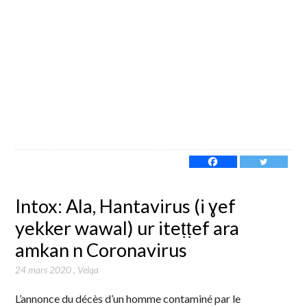
Intox: Ala, Hantavirus (i ɣef
yekker wawal) ur iteṭṭef ara
amkan n Coronavirus
24 mars 2020
,
Velqa
L’annonce du décès d’un homme contaminé par le