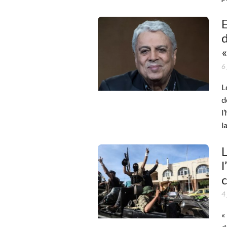
E
d
«
6
L
d
l
l
L
l
c
4
«