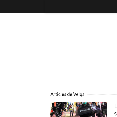
Articles de Velqa
L
s