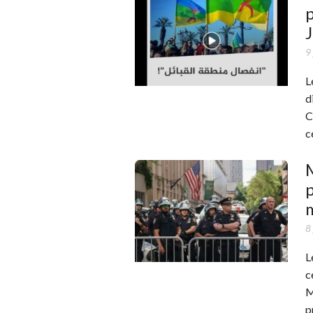
p
9
L
d
C
c
M
p
m
8
L
c
M
p