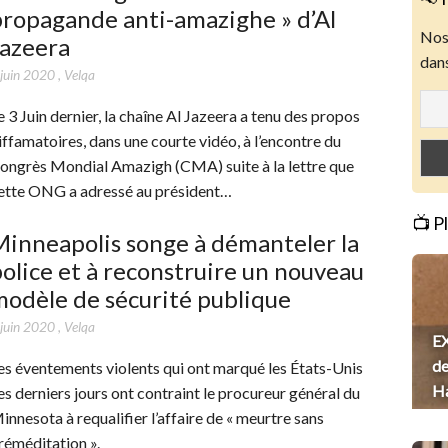
ropagande anti-amazighe » d’Al
Nos 
Jazeera
dans
 juin 2020
,
Velqa
e 3 Juin dernier, la chaîne Al Jazeera a tenu des propos
iffamatoires, dans une courte vidéo, à l’encontre du
ongrès Mondial Amazigh (CMA) suite à la lettre que
ette ONG a adressé au président…
📺 P
inneapolis songe à démanteler la
olice et à reconstruire un nouveau
odèle de sécurité publique
 juin 2020
,
Velqa
EX
de
es éventements violents qui ont marqué les États-Unis
H
es derniers jours ont contraint le procureur général du
innesota à requalifier l’affaire de « meurtre sans
réméditation ».