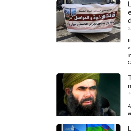
L
e
d
2
I
«
m
C
T
1
A
e
L