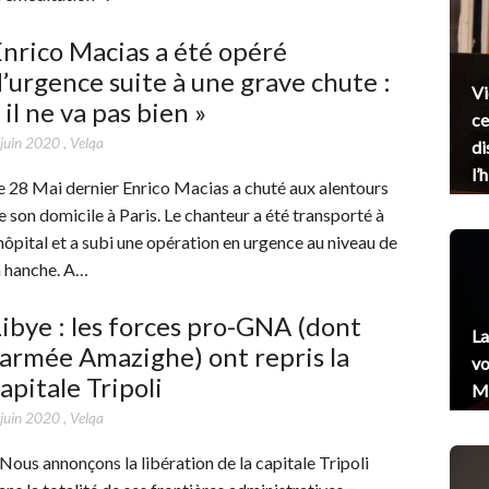
nrico Macias a été opéré
’urgence suite à une grave chute :
Vi
 il ne va pas bien »
ce
 juin 2020
,
Velqa
di
l’
e 28 Mai dernier Enrico Macias a chuté aux alentours
e son domicile à Paris. Le chanteur a été transporté à
’hôpital et a subi une opération en urgence au niveau de
a hanche. A…
ibye : les forces pro-GNA (dont
La
’armée Amazighe) ont repris la
vo
apitale Tripoli
Me
 juin 2020
,
Velqa
 Nous annonçons la libération de la capitale Tripoli