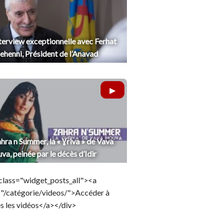
terview exceptionnelle avec Ferhat
henni, Président de l’Anavad
hra n Summer, la « Ɣriva » de Vava
uva, peinée par le décès d’Idir
class="widget_posts_all"><a
="/catégorie/videos/">Accéder à
s les vidéos</a></div>