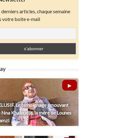
derniers articles, chaque semaine
 votre boite e-mail
lay
LUSIF. Le témoignage émouvant
 Nna Khaloudja, la mère de Lounes
amzi