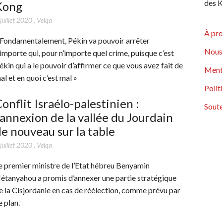
des K
Kong
juillet 2020
,
Velqa
À pr
 Fondamentalement, Pékin va pouvoir arrêter
Nous
’importe qui, pour n’importe quel crime, puisque c’est
ékin qui a le pouvoir d’affirmer ce que vous avez fait de
Ment
al et en quoi c’est mal »
Polit
onflit Israélo-palestinien :
Soute
’annexion de la vallée du Jourdain
e nouveau sur la table
juillet 2020
,
Velqa
e premier ministre de l’Etat hébreu Benyamin
étanyahou a promis d’annexer une partie stratégique
e la Cisjordanie en cas de réélection, comme prévu par
e plan.