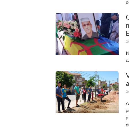
d
2
N
c
V
a
2
A
p
p
d