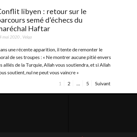
onflit libyen : retour sur le
arcours semé d’échecs du
maréchal Haftar
4 mai 2020
,
Velqa
ans une récente apparition, il tente de remonter le
oral de ses troupes : « Ne montrer aucune pitié envers
es alliés de la Turquie, Allah vous soutiendra, et si Allah
ous soutient, nul ne peut vous vaincre »
P
1
P
2
…
P
5
Suivant
a
a
a
g
g
g
e
e
e