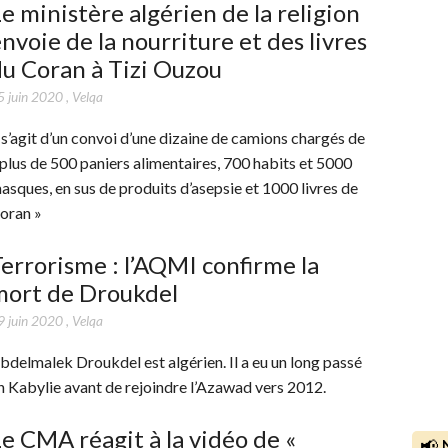
e ministère algérien de la religion
nvoie de la nourriture et des livres
u Coran à Tizi Ouzou
5 juin 2020
,
Velqa
l s’agit d’un convoi d’une dizaine de camions chargés de
 plus de 500 paniers alimentaires, 700 habits et 5000
asques, en sus de produits d’asepsie et 1000 livres de
oran »
errorisme : l’AQMI confirme la
mort de Droukdel
9 juin 2020
,
Velqa
bdelmalek Droukdel est algérien. Il a eu un long passé
n Kabylie avant de rejoindre l’Azawad vers 2012.
e CMA réagit à la vidéo de «
📢 