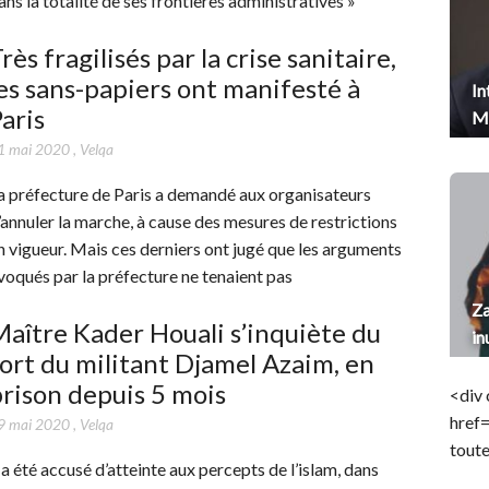
ans la totalité de ses frontières administratives »
rès fragilisés par la crise sanitaire,
es sans-papiers ont manifesté à
In
aris
Me
1 mai 2020
,
Velqa
a préfecture de Paris a demandé aux organisateurs
’annuler la marche, à cause des mesures de restrictions
n vigueur. Mais ces derniers ont jugé que les arguments
voqués par la préfecture ne tenaient pas
Za
aître Kader Houali s’inquiète du
in
ort du militant Djamel Azaim, en
rison depuis 5 mois
<div 
href
9 mai 2020
,
Velqa
toute
l a été accusé d’atteinte aux percepts de l’islam, dans