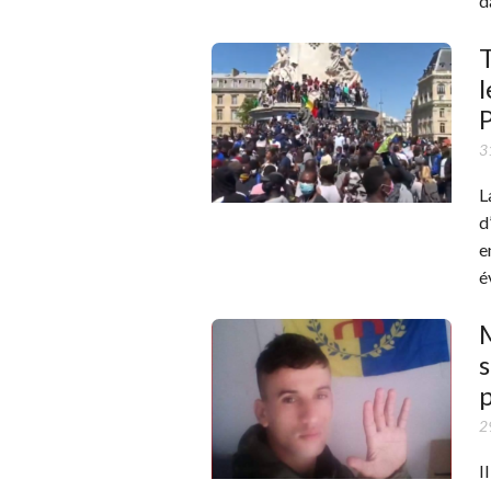
d
T
l
P
3
L
d
e
é
M
s
p
2
I