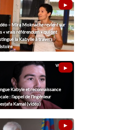
déo – Mira Moknache revient sur
s « vrais référendum » qui ont
stingué la Kabylie à travers
histoire
ngue Kabyle et reconnaissance
cale : l’appel de l’ingénieur
sṭafa Kamal (vidéo)