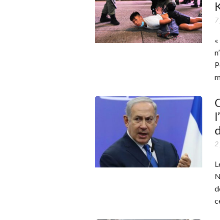
7 
«
n
P
m
C
l
d
2 
L
N
d
c