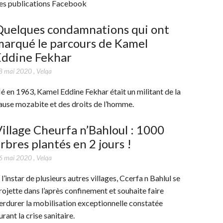
es publications Facebook
Quelques condamnations qui ont
marqué le parcours de Kamel
Eddine Fekhar
8 mai 2020
,
Velqa
é en 1963, Kamel Eddine Fekhar était un militant de la
ause mozabite et des droits de l’homme.
illage Cheurfa n’Bahloul : 1000
rbres plantés en 2 jours !
6 mai 2020
,
Velqa
 l’instar de plusieurs autres villages, Ccerfa n Bahlul se
rojette dans l’après confinement et souhaite faire
erdurer la mobilisation exceptionnelle constatée
urant la crise sanitaire.