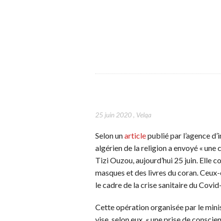
25 juin 2020
,
Velqa
Selon un
article
publié par l’agence d’
algérien de la religion a envoyé « une 
Tizi Ouzou, aujourd’hui 25 juin. Elle 
masques et des livres du coran. Ceux-
le cadre de la crise sanitaire du Covid
Cette opération organisée par le min
vise, selon eux, « une prise de consc