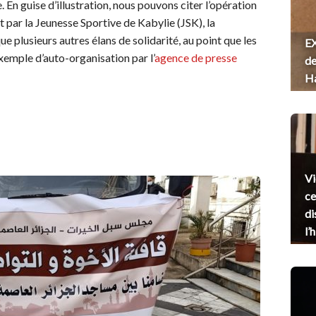
. En guise d’illustration, nous pouvons citer l’opération
par la Jeunesse Sportive de Kabylie (JSK), la
ue plusieurs autres élans de solidarité, au point que les
EX
xemple d’auto-organisation par l’
agence de presse
de
H
Vi
ce
di
l’