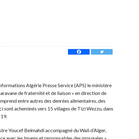
informations Algérie Presse Service (APS) le ministère
caravane de fraternité et de liaison » en direction de
comprend entre autres des denrées alimentaires, des
ci sont acheminés vers 15 villages de Tizi Wezzu, dans
-19.
istre Youcef Belmahdi accompagné du Wali d’Alger,
ience avec les Imams et responsables des mosquées ».