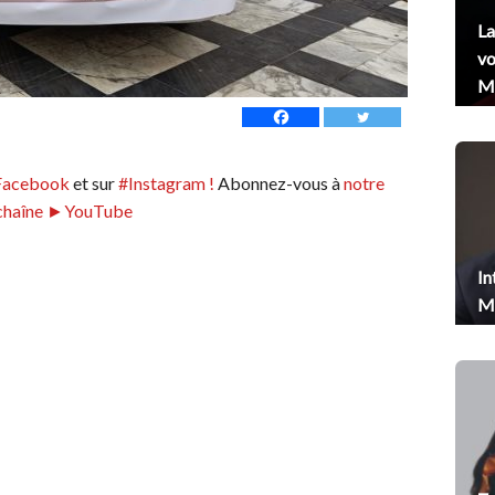
La
vo
Me
Facebook
et sur
#Instagram !
Abonnez-vous à
notre
chaîne ►YouTube
In
Me