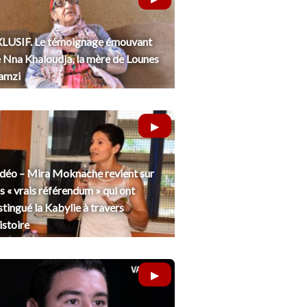
LUSIF. Le témoignage émouvant
 Nna Khaloudja, la mère de Lounes
amzi
déo – Mira Moknache revient sur
s « vrais référendum » qui ont
stingué la Kabylie à travers
histoire