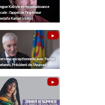
ngue Kabyle et reconnaissance
cale : l’appel de l’ingénieur
sṭafa Kamal (vidéo)
terview exceptionnelle avec Ferhat
henni, Président de l’Anavad