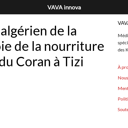
VAVA innova
VAV
algérien de la
Média
ie de la nourriture
spéci
des K
 du Coran à Tizi
À pr
Nous
Ment
Polit
Soute