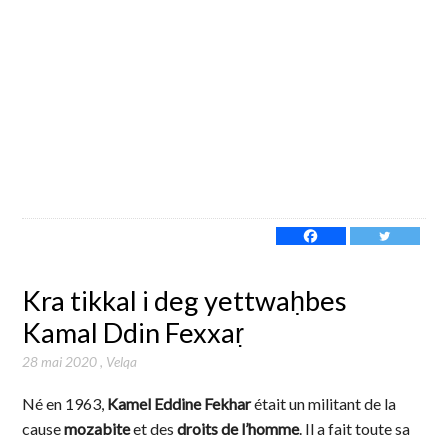
Kra tikkal i deg yettwaḥbes
Kamal Ddin Fexxaṛ
28 mai 2020
,
Velqa
Né en 1963,
Kamel Eddine Fekhar
était un militant de la
cause
mozabite
et des
droits de l’homme
. Il a fait toute sa