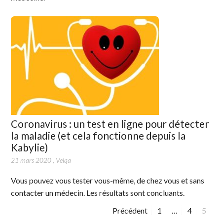
Coronavirus : un test en ligne pour détecter
la maladie (et cela fonctionne depuis la
Kabylie)
21 mars 2020
,
Velqa
Vous pouvez vous tester vous-même, de chez vous et sans
contacter un médecin. Les résultats sont concluants.
Précédent
P
1
…
P
4
P
5