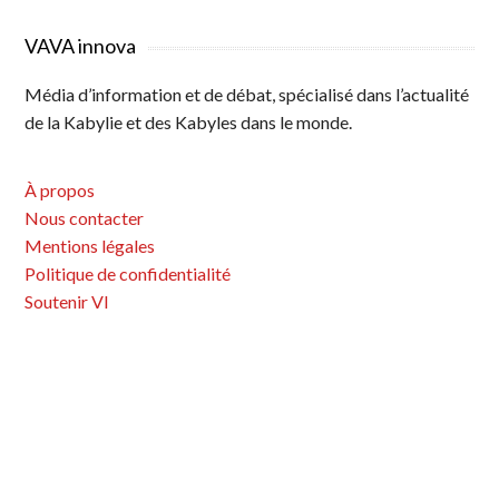
a
a
a
N
g
g
g
a
VAVA innova
e
e
e
v
Média d’information et de débat, spécialisé dans l’actualité
i
de la Kabylie et des Kabyles dans le monde.
g
a
À propos
t
Nous contacter
i
Mentions légales
o
Politique de confidentialité
n
Soutenir VI
d
e
s
a
r
t