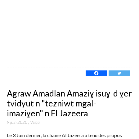
Agraw Amadlan Amaziɣ isuɣ-d ɣer
tvidyut n "tezniwt mgal-
imaziɣen" n El Jazeera
9 juin 2020
,
Velqa
Le 3 Juin dernier, la chaîne Al Jazeera a tenu des propos