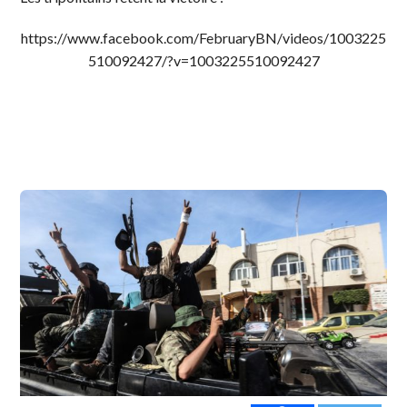
https://www.facebook.com/FebruaryBN/videos/1003225
510092427/?v=1003225510092427