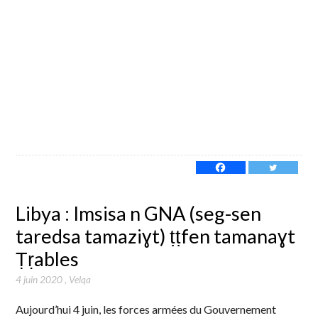
Libya : Imsisa n GNA (seg-sen
taredsa tamaziɣt) ṭṭfen tamanaɣt
Ṭṛables
4 juin 2020
,
Velqa
Aujourd’hui 4 juin, les forces armées du Gouvernement