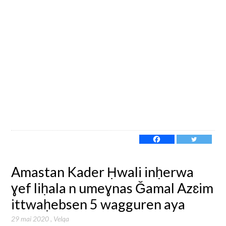
Amastan Kader Ḥwali inḥerwa
ɣef liḥala n umeɣnas Ǧamal Azɛim
ittwaḥebsen 5 wagguren aya
29 mai 2020
,
Velqa