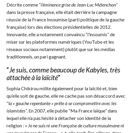
Décrite comme “
l’éminence grise de Jean-Luc Mélenchon
”
dans la presse française, elle était derrière la campagne
réussie de la France Insoumise (parti politique de la gauche
française) lors des élections présidentielles de 2012.
Innovante, elle a notamment convaincu “l’insoumis” de
miser sur les plateformes numériques (YouTube et les
réseaux sociaux notamment) plutôt que sur les médias
traditionnels, un pari gagnant.
“
Je suis, comme beaucoup de Kabyles, très
attachée à la laïcité
”
Sophia Chikirou milite également pour la laïcité et, bien
qu’elle soit de gauche, elle ne cache pas son désaccord avec
“l
a « gauche repentante » prête à se compromettre avec les
islamistes”
. En 2007, elle publie “Ma France laïque” dans
lequel elle n’a pas hésité à détacher son identité de la
religion : «
Je ne suis ni une Française de culture musulmane ni
une musulmane de France
« , a-t-elle écrit. Par ailleurs, dans