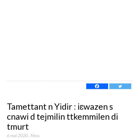
Tamettant n Yidir : iɛwazen s
cnawi d tejmilin ttkemmilen di
tmurt
6 mai 2020
,
Mess