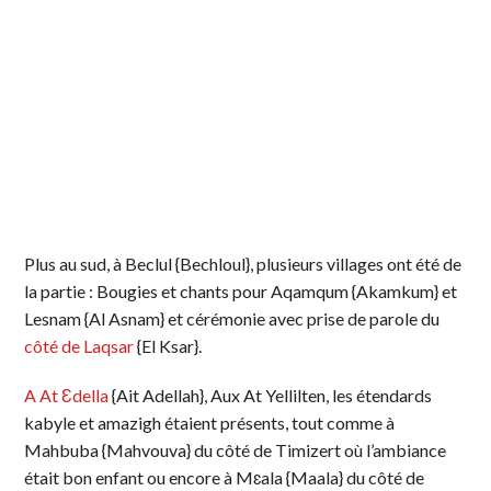
Plus au sud, à Beclul {Bechloul}, plusieurs villages ont été de
la partie : Bougies et chants pour Aqamqum {Akamkum} et
Lesnam {Al Asnam} et cérémonie avec prise de parole du
côté de Laqsar
{El Ksar}.
A At Ɛdella
{Ait Adellah}, Aux At Yellilten, les étendards
kabyle et amazigh étaient présents, tout comme à
Mahbuba {Mahvouva} du côté de Timizert où l’ambiance
était bon enfant ou encore à Mɛala {Maala} du côté de