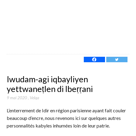
Iwudam-agi iqbayliyen
yettwaneṭlen di lbeṛṛani
9 mai 2020
,
Velqa
L’enterrement de Idir en région parisienne ayant fait couler
beaucoup d’encre, nous revenons ici sur quelques autres
personnalités kabyles inhumées loin de leur patrie.