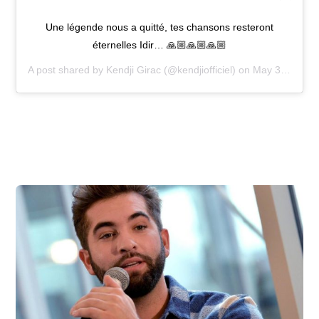
Une légende nous a quitté, tes chansons resteront
éternelles Idir… 🙏🏼🙏🏼🙏🏼
A post shared by
Kendji Girac
(@kendjiofficiel) on
May 3, 2020 at 10:09am PDT