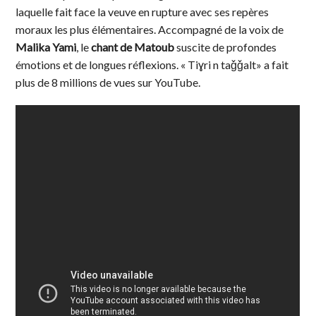
laquelle fait face la veuve en rupture avec ses repères
moraux les plus élémentaires. Accompagné de la voix de
Malika Yami
, le
chant de Matoub
suscite de profondes
émotions et de longues réflexions. « Tiɣri n taǧǧalt» a fait
plus de 8 millions de vues sur YouTube.