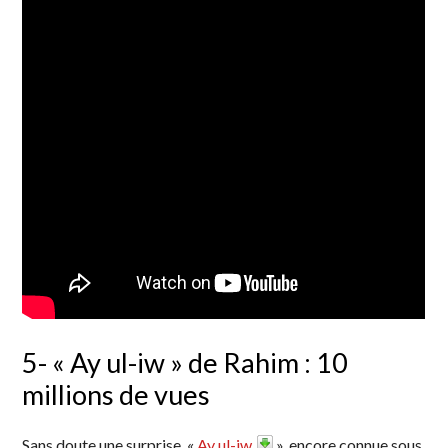
5- « Ay ul-iw » de Rahim : 10
millions de vues
Sans doute une surprise. «
Ay ul-iw
», encore connue sous