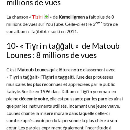
millions de vues
La chanson «
Tiziri
» de
Kamel Igman
a fait plus de 8
ème
millions de vues sur YouTube. Celle-ci est le 3
titre de
son album « Taḥbibt » sorti en 2011.
10- « Tiɣri n taǧǧalt » de Matoub
Lounes : 8 millions de vues
C’est
Matoub Lounes
qui clôture notre classement avec
« Tiɣri n taǧǧalt» {Tighri n taggalt}, l’une des prouesses
musicales les plus reconnues et appréciées par le public
kabyle. Sortie en 1996 dans l’album « Tiɣṛi n yemma » en
pleine
décennie noire
, elle est puissante par les paroles ainsi
que par les instruments utilisés. Incarnant une jeune veuve,
Lounes chante la misère morale dans laquelle celle-ci
sombre après avoir perdu la personne la plus chère à son
cœur. Les paroles expriment également l’incertitude à