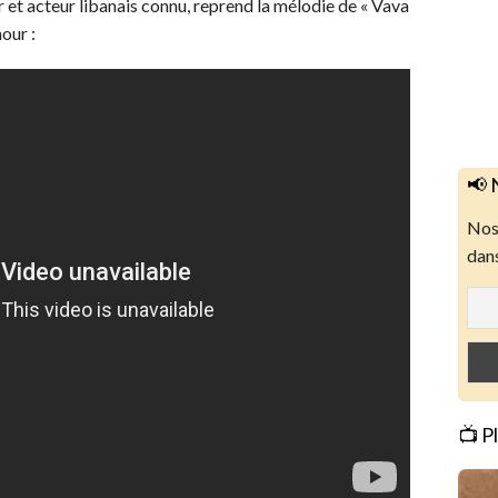
 et acteur libanais connu, reprend la mélodie de « Vava
our :
📢 
Nos 
dans
📺 P