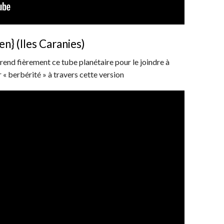
n} (Iles Caranies)
end fièrement ce tube planétaire pour le joindre à
r « berbérité » à travers cette version