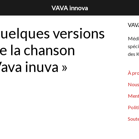
VAVA innova
VAV
uelques versions
Média
e la chanson
spéci
des K
ava inuva »
À pr
Nous
Ment
Polit
Soute