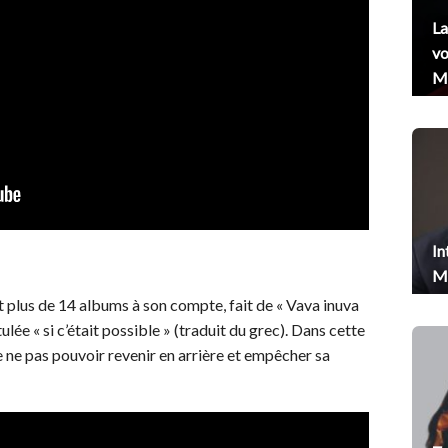
La
vo
Me
In
Me
 plus de 14 albums à son compte, fait de « Vava inuva
lée « si c’était possible » (traduit du grec). Dans cette
e ne pas pouvoir revenir en arrière et empêcher sa