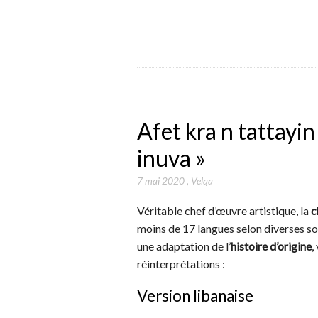
Afet kra n tattayin 
inuva »
7 mai 2020
,
Velqa
Véritable chef d’œuvre artistique, la
c
moins de 17 langues selon diverses s
une adaptation de l’
histoire d’origine
,
réinterprétations :
Version libanaise