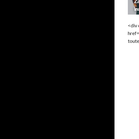
Za
in
<div 
href
toute