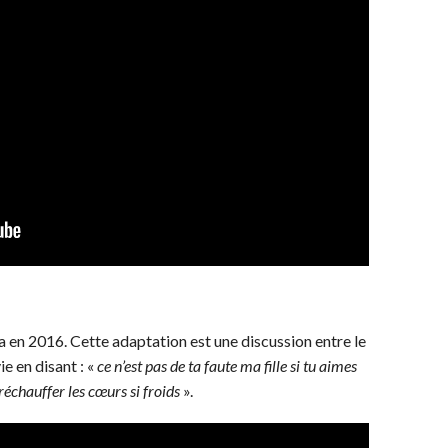
a en 2016. Cette adaptation est une discussion entre le
vie en disant : «
ce n’est pas de ta faute ma fille si tu aimes
 réchauffer les cœurs si froids
».