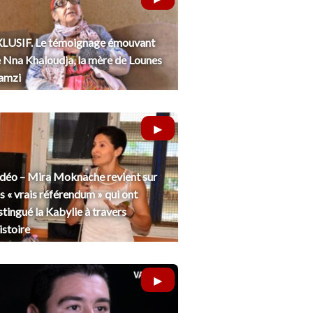
LUSIF. Le témoignage émouvant
 Nna Khaloudja, la mère de Lounes
amzi
déo – Mira Moknache revient sur
s « vrais référendum » qui ont
stingué la Kabylie à travers
histoire