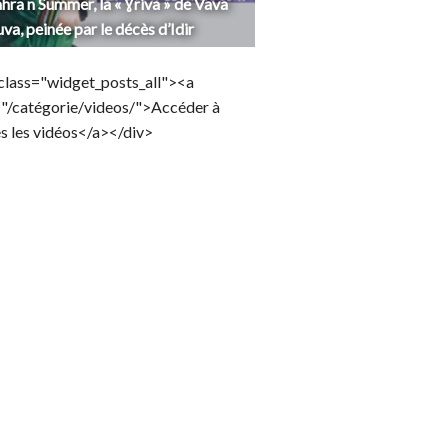
hra n Summer, la « Ɣriva » de Vava
uva, peinée par le décès d’Idir
class="widget_posts_all"><a
="/catégorie/videos/">Accéder à
s les vidéos</a></div>