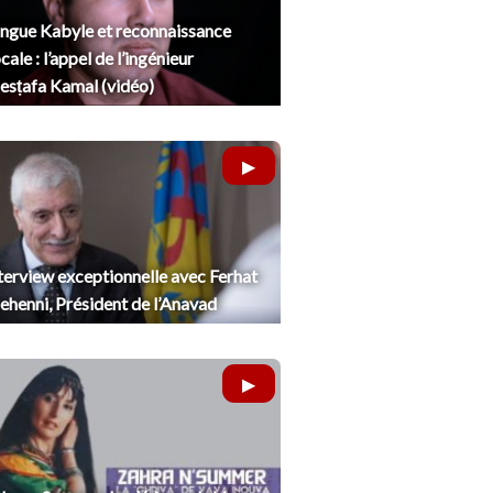
ngue Kabyle et reconnaissance
cale : l’appel de l’ingénieur
sṭafa Kamal (vidéo)
terview exceptionnelle avec Ferhat
henni, Président de l’Anavad