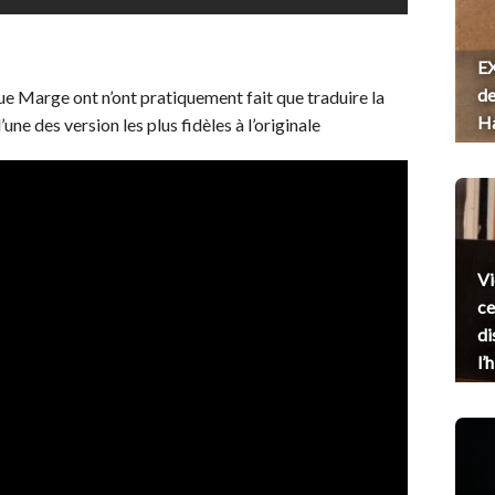
EX
de
e Marge ont n’ont pratiquement fait que traduire la
H
 l’une des version les plus fidèles à l’originale
Vi
ce
di
l’