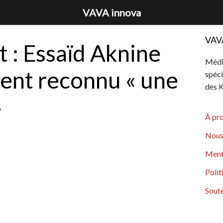
VAVA innova
VAV
t : Essaïd Aknine
Média
ment reconnu « une
spéci
des K
»
À pr
Nous
Ment
Polit
Soute