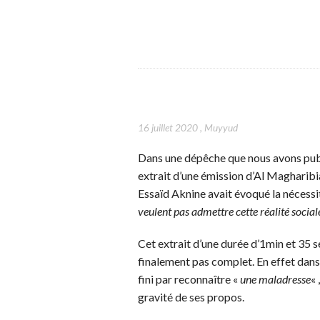
16 juillet 2020
,
Muyyud
Dans une dépêche que nous avons publi
extrait d’une émission d’Al Magharibi
Essaïd Aknine avait évoqué la nécessit
veulent pas admettre cette réalité sociale 
Cet extrait d’une durée d’1min et 35 se
finalement pas complet. En effet dans
fini par reconnaître «
une maladresse
« 
gravité de ses propos.