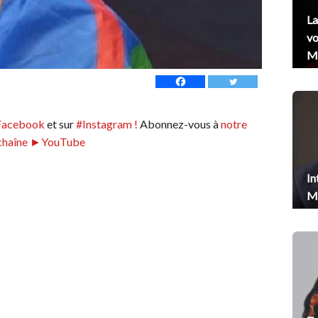
La
vo
Me
Facebook
et sur
#Instagram !
Abonnez-vous à
notre
chaîne ►YouTube
In
Me