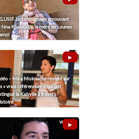
LUSIF. Le témoignage émouvant
 Nna Khaloudja, la mère de Lounes
amzi
déo – Mira Moknache revient sur
s « vrais référendum » qui ont
stingué la Kabylie à travers
histoire