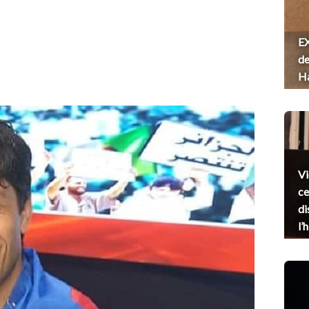
EX
de
H
Vi
ce
di
l’