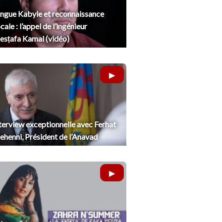
ngue Kabyle et reconnaissance
cale : l’appel de l’ingénieur
sṭafa Kamal (vidéo)
terview exceptionnelle avec Ferhat
henni, Président de l’Anavad