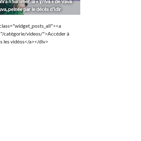
hra n Summer, la « Ɣriva » de Vava
uva, peinée par le décès d’Idir
class="widget_posts_all"><a
="/catégorie/videos/">Accéder à
s les vidéos</a></div>