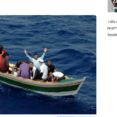
Za
in
<div 
href
toute