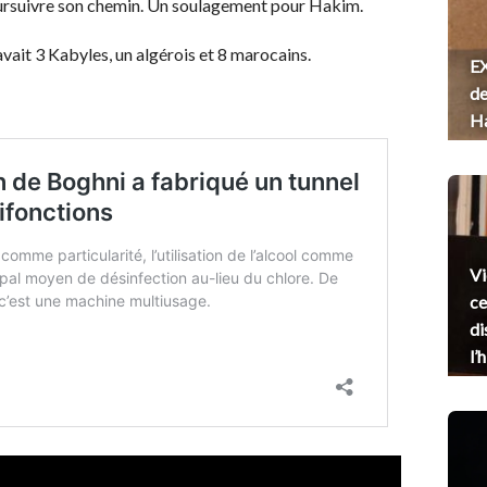
 poursuivre son chemin. Un soulagement pour Hakim.
avait 3 Kabyles, un algérois et 8 marocains.
EX
de
H
Vi
ce
di
l’