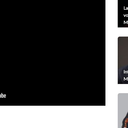
La
vo
Me
In
Me