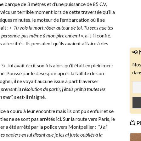
 une barque de 3 mètres et d’une puissance de 85 CV,
vécu un terrible moment lors de cette traversée qu’il a
elques minutes, le moteur de l’embarcation où il se
ait :
« Tu vois la mort rôder autour de toi. T
u sens que tes
 à personne, pas même à mon pire ennemi
», a-t-il confié.
a terrifiés. Ils pensaient qu’ils avaient affaire à des
📢 
Nos 
 ?
« , lui avait écrit son fils alors qu’il était en plein mer :
dans
âché. Poussé par le désespoir après la faillite de son
ni, il ne voyait aucune issue à part traverser
 prenant la résolution de partir, j’étais prêt à toutes les
en mer
”, s’est-il résigné.
ce a couru à leur encontre mais ils ont pu s’enfuir et se
es ne se sont pas arrêtés ici. Sur la route vers Paris, le
📺 P
r a été arrêté par la police vers Montpellier : “
J’ai
papiers en lui disant que je les ai juste oubliés à la