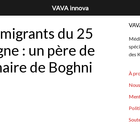
VAVA innova
VAV
 migrants du 25
Média
gne : un père de
spéci
des K
inaire de Boghni
À pr
Nous
Ment
Polit
Soute