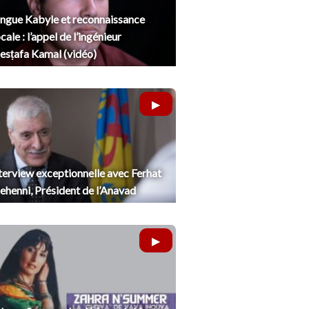
ngue Kabyle et reconnaissance
cale : l’appel de l’ingénieur
sṭafa Kamal (vidéo)
terview exceptionnelle avec Ferhat
henni, Président de l’Anavad