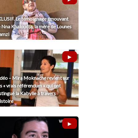
LUSIF. Le témoignage émouvant
 Nna Khaloudja, la mère de Lounes
amzi
déo – Mira Moknache revient sur
s « vrais référendum » qui ont
stingué la Kabylie à travers
histoire