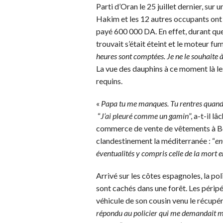
Parti d’Oran le 25 juillet dernier, sur
Hakim et les 12 autres occupants ont 
payé 600 000 DA.
En effet, durant qu
trouvait s’était éteint et le moteur fum
heures sont comptées.
J
e ne le souhaite
La vue des dauphins à ce moment là les 
requins.
«
Papa tu me manques. Tu rentres quand
“
J’ai pleuré comme un gamin
”, a-t-il l
commerce de vente de vêtements à Bogh
clandestinement la méditerranée : “
en
éventualités y compris celle de la mort 
Arrivé sur les côtes espagnoles, la poli
sont cachés dans une forêt. Les péripéti
véhicule de son cousin venu le récupére
répondu au policier qui me demandait mes 