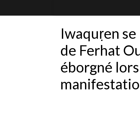
Iwaquṛen se 
de Ferhat Ou
éborgné lors
manifestatio