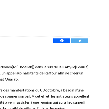
ddalen{M’Chdellah}) dans le sud de la Kabylie{Bouira}
, un appel aux habitants de Raffour afin de créer un
rhat Ouarab.
rs des manifestations du 03 octobre, a besoin d’une
de soigner son œil. A cet effet, les initiateurs appellent
té à venir assister à une réunion qui aura lieu samedi
 du comité du village d’Ighzer Iwaquṛen.