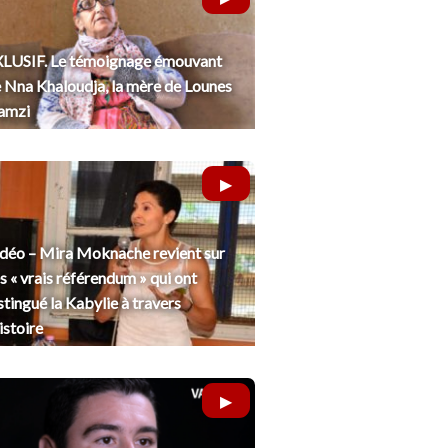
LUSIF. Le témoignage émouvant
 Nna Khaloudja, la mère de Lounes
amzi
déo – Mira Moknache revient sur
s « vrais référendum » qui ont
stingué la Kabylie à travers
histoire