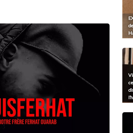
EX
de
H
Vi
ce
di
l’