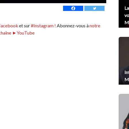
La
vo
Me
Facebook
et sur
#Instagram !
Abonnez-vous à
notre
chaîne ►YouTube
In
Me