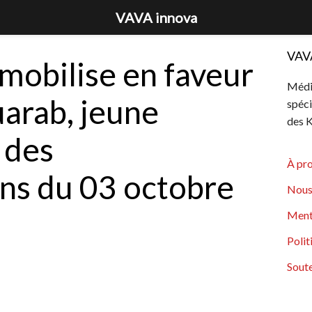
VAVA innova
VAV
mobilise en faveur
Média
arab, jeune
spéci
des K
 des
À pr
ns du 03 octobre
Nous
Ment
Polit
Soute