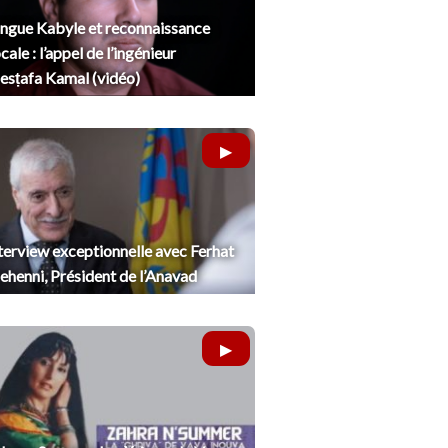
ngue Kabyle et reconnaissance
cale : l’appel de l’ingénieur
sṭafa Kamal (vidéo)
terview exceptionnelle avec Ferhat
henni, Président de l’Anavad