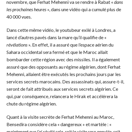
novembre, que Ferhat Mehenni va se rendre à Rabat «
dans
les prochaines heures
», dans une vidéo qui a cumulé plus de
40 000 vues.
Dans cette même vidéo, le youtubeur exilé à Londres, a
lancé d’autres pavés dans la mare qu’il qualifie de «
révélations
». En effet, il a assuré que l’espace aérien du
Sahara occidental sera fermé et que le Maroc allait
bombarder cette région avec des missiles. Il a également
assuré que des opposants au régime algérien, dont Ferhat
Mehenni, allaient être exécutés les prochains jours par les
services secrets marocains. Des assassinats qui, assure-t-il,
seront de fait attribués aux services secrets algérien. Ce
qui, par conséquence, relancera le Hirak et accélérera la
chute du régime algérien.
Quant à la visite secrète de Ferhat Mehenni au Maroc,
Bensedira considère cela « dangereux » et martèle : «
maintenant que j’ai révélé cela, soit la visite sera annulée, soit