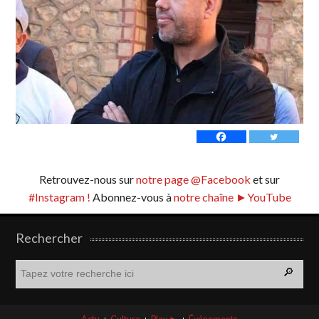
Retrouvez-nous sur
notre page @Facebook
et sur
#Instagram !
Abonnez-vous à
notre chaîne ►YouTube
Rechercher
R
e
c
h