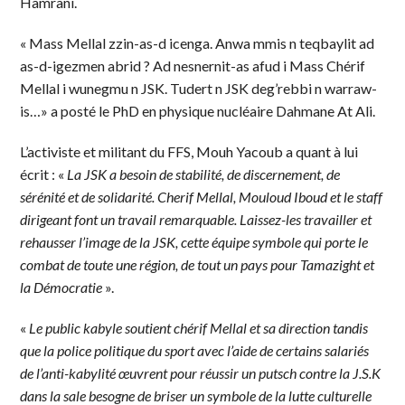
Hamrani.
« Mass Mellal zzin-as-d icenga. Anwa mmis n teqbaylit ad
as-d-igezmen abrid ? Ad nesnernit-as afud i Mass Chérif
Mellal i wunegmu n JSK. Tudert n JSK deg’rebbi n warraw-
is…» a posté le PhD en physique nucléaire Dahmane At Ali.
L’activiste et militant du FFS, Mouh Yacoub a quant à lui
écrit : «
La JSK a besoin de stabilité, de discernement, de
sérénité et de solidarité. Cherif Mellal, Mouloud Iboud et le staff
dirigeant font un travail remarquable. Laissez-les travailler et
rehausser l’image de la JSK, cette équipe symbole qui porte le
combat de toute une région, de tout un pays pour Tamazight et
la Démocratie
».
«
Le public kabyle soutient chérif Mellal et sa direction tandis
que la police politique du sport avec l’aide de certains salariés
de l’anti-kabylité œuvrent pour réussir un putsch contre la J.S.K
dans la sale besogne de briser un symbole de la lutte culturelle