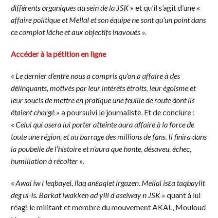
différents organiques au sein de la JSK
» et qu’il s’agit d’une «
affaire politique et Mellal et son équipe ne sont qu’un point dans
ce complot lâche et aux objectifs inavoués
».
Accéder à la pétition en ligne
«
Le dernier d’entre nous a compris qu’on a affaire à des
délinquants, motivés par leur intérêts étroits, leur égoïsme et
leur soucis de mettre en pratique une feuille de route dont ils
étaient chargé
» a poursuivi le journaliste. Et de conclure :
«
Celui qui osera lui porter atteinte aura affaire à la force de
toute une région, et au barrage des millions de fans. Il finira dans
la poubelle de l’histoire et n’aura que honte, désaveu, échec,
humiliation à récolter
».
«
Awal iw i leqbayel, ilaq anɛaqlet irgazen. Mellal isɛa taqbaylit
deg ul-is. Barkat iwakken ad yili d aselway n JSK
» quant à lui
réagi le militant et membre du mouvement AKAL, Mouloud