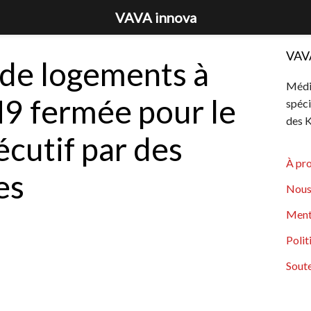
VAVA innova
VAV
 de logements à
Média
N9 fermée pour le
spéci
des K
écutif par des
À pr
es
Nous
Ment
Polit
Soute