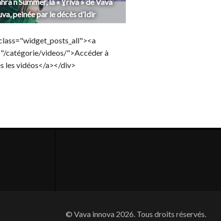
hra n Summer, la « Ɣriva » de Vava
uva, peinée par le décès d’Idir
class="widget_posts_all"><a
="/catégorie/videos/">Accéder à
s les vidéos</a></div>
© Vava innova 2026. Tous droits réservés.