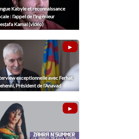
ngue Kabyle et reconnaissance
cale : l’appel de l’ingénieur
sṭafa Kamal (vidéo)
terview exceptionnelle avec Ferhat
henni, Président de l’Anavad