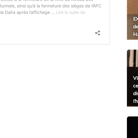
EX
de
H
Vi
ce
di
l’