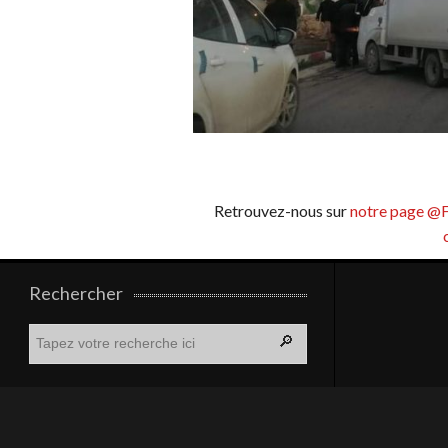
Retrouvez-nous sur
notre page @
Rechercher
R
e
c
h
e
r