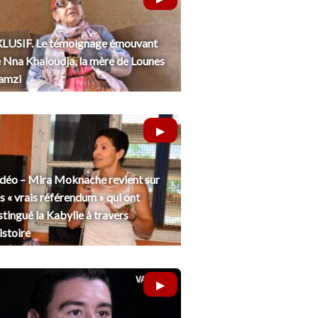
LUSIF. Le témoignage émouvant
 Nna Khaloudja, la mère de Lounes
amzi
déo – Mira Moknache revient sur
s « vrais référendum » qui ont
stingué la Kabylie à travers
histoire