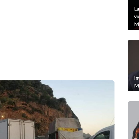
La
vo
Me
In
Me