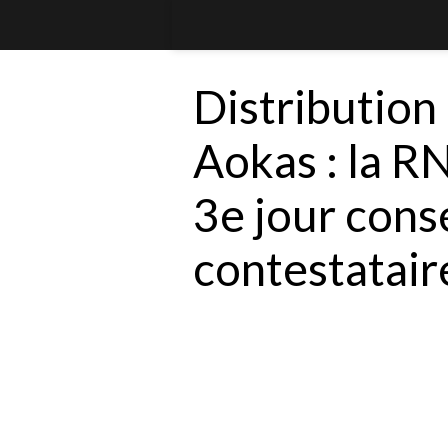
Distribution
Aokas : la R
3e jour cons
contestatair