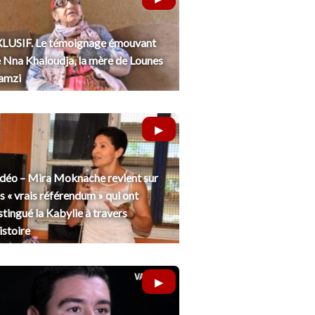
LUSIF. Le témoignage émouvant
 Nna Khaloudja, la mère de Lounes
amzi
déo – Mira Moknache revient sur
s « vrais référendum » qui ont
stingué la Kabylie à travers
histoire