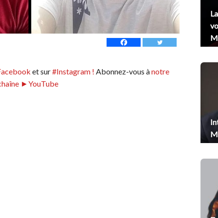
La
vo
Me
Facebook
et sur
#Instagram !
Abonnez-vous à
notre
chaîne ►YouTube
In
Me