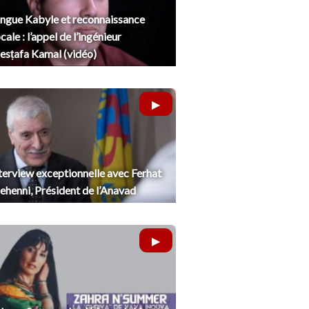
ngue Kabyle et reconnaissance
cale : l’appel de l’ingénieur
sṭafa Kamal (vidéo)
terview exceptionnelle avec Ferhat
henni, Président de l’Anavad