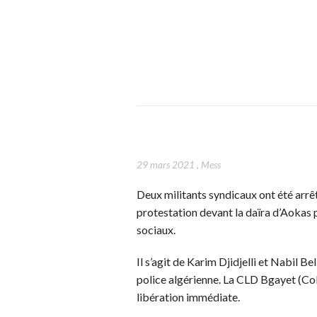
29 mars 2021
,
Mess
Deux militants syndicaux ont été arrê
protestation devant la daïra d’Aokas 
sociaux.
Il s’agit de Karim Djidjelli et Nabil B
police algérienne. La CLD Bgayet (Coll
libération immédiate.