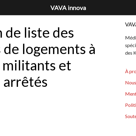
VAVA innova
VAV
 de liste des
Média
s de logements à
spéci
des K
 militants et
À pr
s arrêtés
Nous
Ment
Polit
Soute