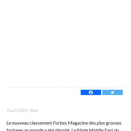
7 avril 2021
,
Mess
Le nouveau classement Forbes Magazine des plus grosses
fortunes au monde a été dévoilé. La filiale Middle East du