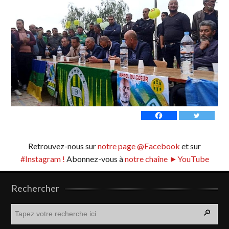
Retrouvez-nous sur
notre page @Facebook
et sur
#Instagram !
Abonnez-vous à
notre chaîne ►YouTube
Rechercher
R
e