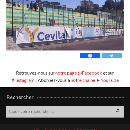
Retrouvez-nous sur
notre page @Facebook
et sur
#Instagram !
Abonnez-vous à
notre chaîne ►YouTube
Rechercher
R
e
c
h