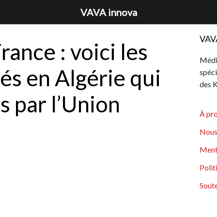
VAVA innova
VAV
ance : voici les
Média
sés en Algérie qui
spéci
des K
s par l’Union
À pr
Nous
Ment
Polit
Soute