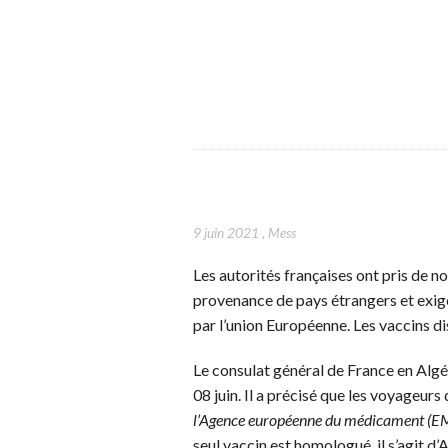
9 juin 2021
,
Mess
Les autorités françaises ont pris de n
provenance de pays étrangers et exig
par l’union Européenne. Les vaccins dis
Le consulat général de France en Algé
08 juin. Il a précisé que les voyageurs 
l’Agence européenne du médicament (E
seul vaccin est homologué, il s’agit d