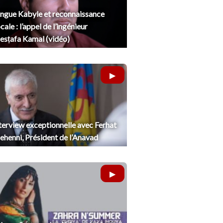
ngue Kabyle et reconnaissance
cale : l’appel de l’ingénieur
sṭafa Kamal (vidéo)
terview exceptionnelle avec Ferhat
henni, Président de l’Anavad