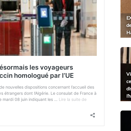
EX
de
H
Vi
ce
di
l’