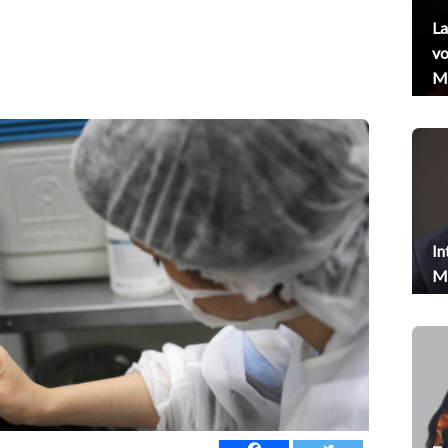
La
vo
Me
In
Me