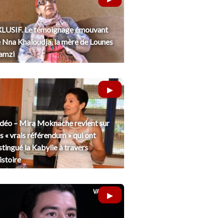
LUSIF. Le témoignage émouvant
 Nna Khaloudja, la mère de Lounes
amzi
déo – Mira Moknache revient sur
s « vrais référendum » qui ont
stingué la Kabylie à travers
histoire