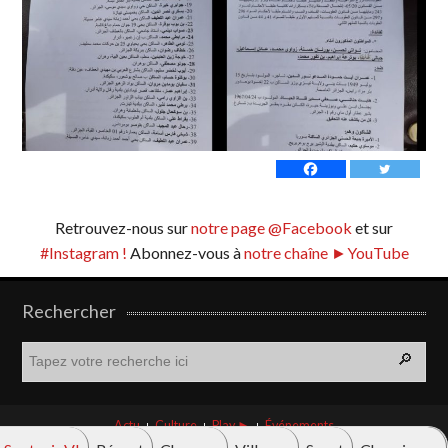
Retrouvez-nous sur
notre page @Facebook
et sur
#Instagram !
Abonnez-vous à
notre chaîne ►YouTube
Rechercher
R
e
c
h
Actu
Culture
Play ►
Événements
e