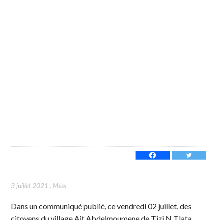
3 juillet 2021
,
Mess
Dans un communiqué publié, ce vendredi 02 juillet, des
citoyens du village Ait Abdelmoumene de Tizi N Tlata