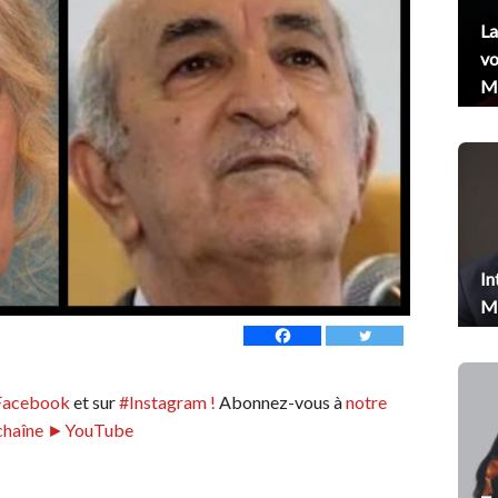
La
vo
Me
In
Me
Facebook
et sur
#Instagram !
Abonnez-vous à
notre
chaîne ►YouTube