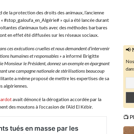
de la protection des droits des animaux, l’ancienne
e « #stop_galoufa_en_Algérie# » qui a été lancée durant
révoltantes d’animaux tués avec des méthodes barbares
ont en effet été diffusées sur les réseaux sociaux.
dans ces exécutions cruelles et nous demandent d’intervenir
📢 
utions humaines et responsables »
a informé Brigitte
Nos 
lie Monsieur le Président, donnez un exemple en épargnant
dans
geant une campagne nationale de stérilisations beaucoup
litante a même proposé de mettre les expertises de sa
és algériennes.
Bardot
avait dénoncé la dérogation accordée par la
nt des moutons à l’occasion de l’Aïd El Kébir.
📺 P