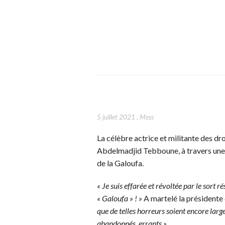
5 juillet 2021
,
Mess
La célèbre actrice et militante des dr
Abdelmadjid Tebboune, à travers une let
de la Galoufa.
« Je suis effarée et révoltée par le sort
« Galoufa » ! »
A martelé la présidente 
que de telles horreurs soient encore la
abandonnés, errants ».