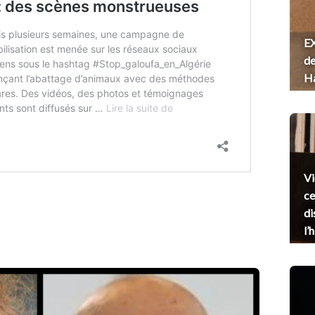
EX
de
H
Vi
ce
di
l’