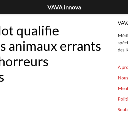
VAVA innova
VAV
ot qualifie
Média
es animaux errants
spéci
des K
’horreurs
À pr
s
Nous
Ment
Polit
Soute