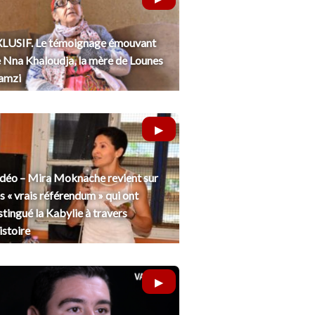
LUSIF. Le témoignage émouvant
 Nna Khaloudja, la mère de Lounes
amzi
déo – Mira Moknache revient sur
s « vrais référendum » qui ont
stingué la Kabylie à travers
histoire