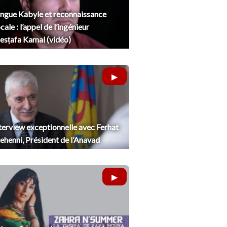
ngue Kabyle et reconnaissance
cale : l’appel de l’ingénieur
sṭafa Kamal (vidéo)
terview exceptionnelle avec Ferhat
henni, Président de l’Anavad