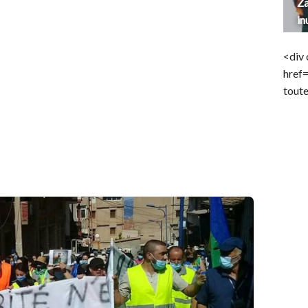
Za
in
<div 
href
toute