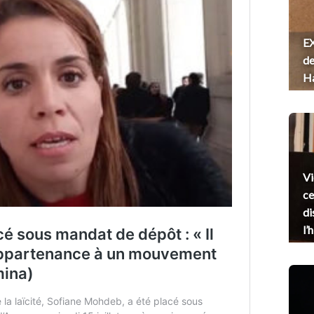
EX
de
H
Vi
ce
di
l’