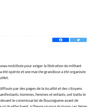
eau mobilisée pour exiger la libération du militant
 été opérée et une marche grandiose a été organisée
illet.
diffusés par des pages de la localité et des citoyens
manifestants, hommes, femmes et enfants, ont battu le
êt devant le commissariat de Bouzeguene avant de
 où ils effectuent, à l’heure où nous écrivons ces lignes,