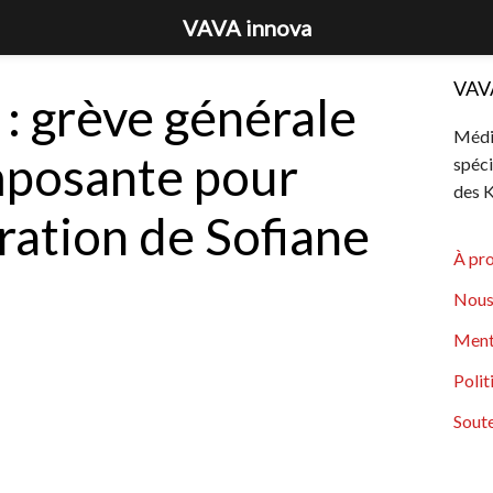
VAVA innova
VAV
: grève générale
Média
mposante pour
spéci
des K
ération de Sofiane
À pr
Nous
Ment
Polit
Soute