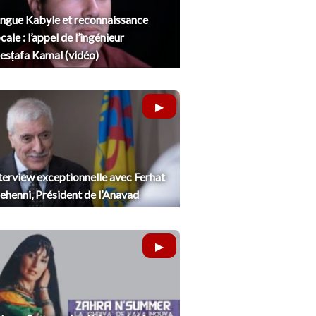
ngue Kabyle et reconnaissance
cale : l’appel de l’ingénieur
sṭafa Kamal (vidéo)
terview exceptionnelle avec Ferhat
henni, Président de l’Anavad