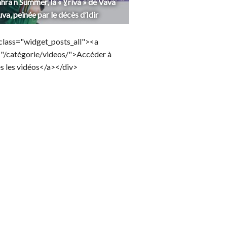
hra n Summer, la « Ɣriva » de Vava
uva, peinée par le décès d’Idir
class="widget_posts_all"><a
="/catégorie/videos/">Accéder à
s les vidéos</a></div>