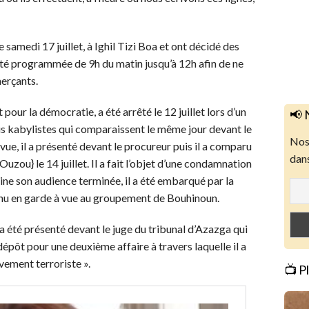
e samedi 17 juillet, à Ighil Tizi Boa et ont décidé des
été programmée de 9h du matin jusqu’à 12h afin de ne
merçants.
our la démocratie, a été arrêté le 12 juillet lors d’un
📢 
 kabylistes qui comparaissent le même jour devant le
Nos 
vue, il a présenté devant le procureur puis il a comparu
dans
uzou} le 14 juillet. Il a fait l’objet d’une condamnation
eine son audience terminée, il a été embarqué par la
enu en garde à vue au groupement de Bouhinoun.
a a été présenté devant le juge du tribunal d’Azazga qui
épôt pour une deuxième affaire à travers laquelle il a
vement terroriste ».
📺 P