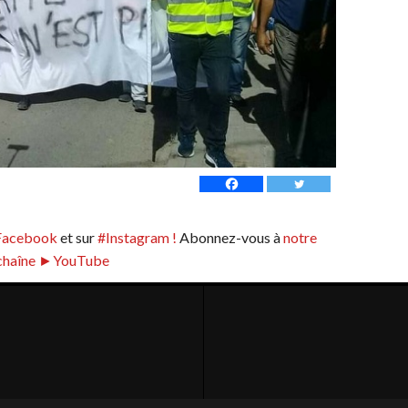
Facebook
et sur
#Instagram !
Abonnez-vous à
notre
chaîne ►YouTube