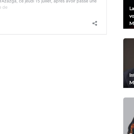
La
vo
Me
In
Me