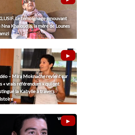
LUSIF. Le témoignage émouvant
 Nna Khaloudja, la mère de Lounes
amzi
déo – Mira Moknache revient sur
s « vrais référendum » qui ont
stingué la Kabylie à travers
histoire