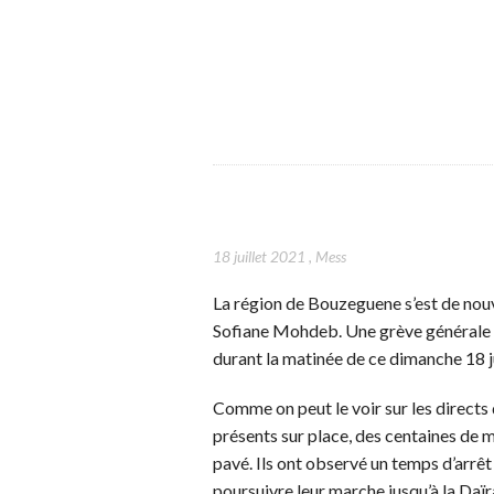
18 juillet 2021
,
Mess
La région de Bouzeguene s’est de nouv
Sofiane Mohdeb. Une grève générale a
durant la matinée de ce dimanche 18 ju
Comme on peut le voir sur les directs 
présents sur place, des centaines de 
pavé. Ils ont observé un temps d’arr
poursuivre leur marche jusqu’à la Daïra