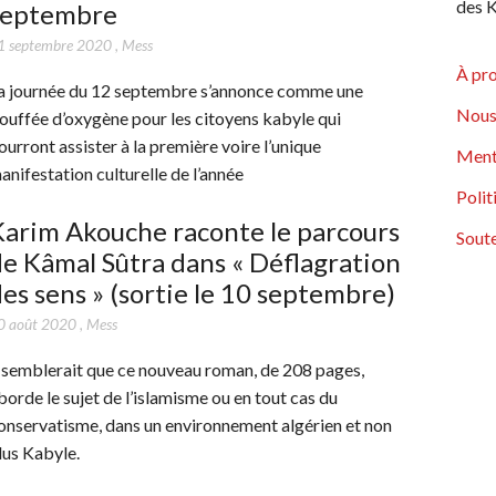
des K
septembre
1 septembre 2020
,
Mess
À pr
a journée du 12 septembre s’annonce comme une
Nous
ouffée d’oxygène pour les citoyens kabyle qui
ourront assister à la première voire l’unique
Ment
anifestation culturelle de l’année
Polit
arim Akouche raconte le parcours
Soute
e Kâmal Sûtra dans « Déflagration
es sens » (sortie le 10 septembre)
0 août 2020
,
Mess
l semblerait que ce nouveau roman, de 208 pages,
borde le sujet de l’islamisme ou en tout cas du
onservatisme, dans un environnement algérien et non
lus Kabyle.