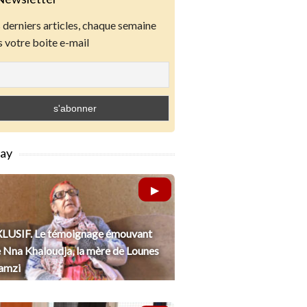
derniers articles, chaque semaine
 votre boite e-mail
lay
LUSIF. Le témoignage émouvant
 Nna Khaloudja, la mère de Lounes
amzi