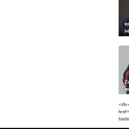
In
Me
Za
in
<div 
href
toute