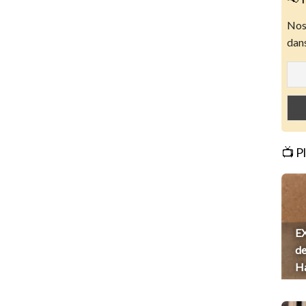
Nos 
dans
📺 P
EX
de
H