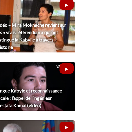
déo – Mira Moknache revient sur
s « vrais référendum » qui ont
stingué la Kabylie à travers
histoire
ngue Kabyle et reconnaissance
cale : l’appel de l’ingénieur
sṭafa Kamal (vidéo)