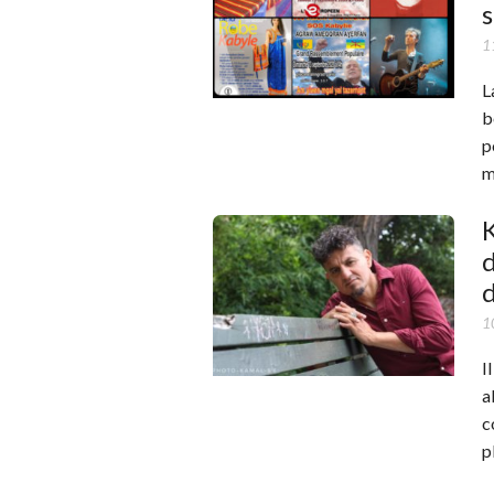
1
L
b
p
m
K
d
d
1
I
a
c
p