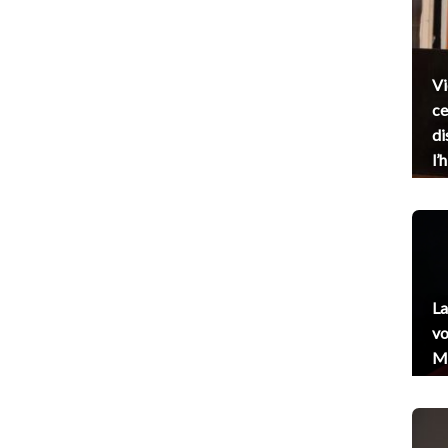
Vi
ce
di
l’
La
vo
Me