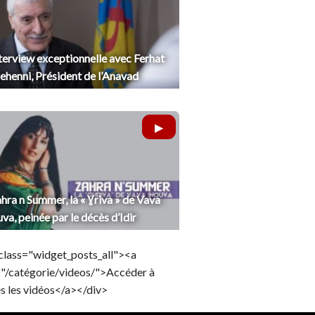
terview exceptionnelle avec Ferhat
henni, Président de l’Anavad
hra n Summer, la « Ɣriva » de Vava
uva, peinée par le décès d’Idir
class="widget_posts_all"><a
="/catégorie/videos/">Accéder à
s les vidéos</a></div>