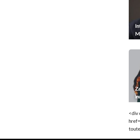
In
Me
Za
in
<div 
href
toute