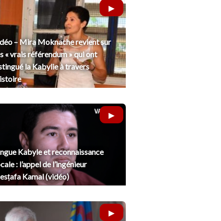
déo – Mira Moknache revient sur
s « vrais référendum » qui ont
stingué la Kabylie à travers
histoire
ngue Kabyle et reconnaissance
cale : l’appel de l’ingénieur
sṭafa Kamal (vidéo)