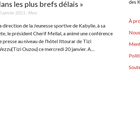
des K
ans les plus brefs délais »
0 janvier 2021
,
Mess
À pr
a direction de la Jeunesse sportive de Kabylie, à sa
Nous
ête, le président Cherif Mellal, a animé une conférence
e presse au niveau de l’hôtel Ittourar de Tizi
Ment
ezzu{Tizi Ouzou} ce mercredi 20 janvier. A…
Polit
Soute