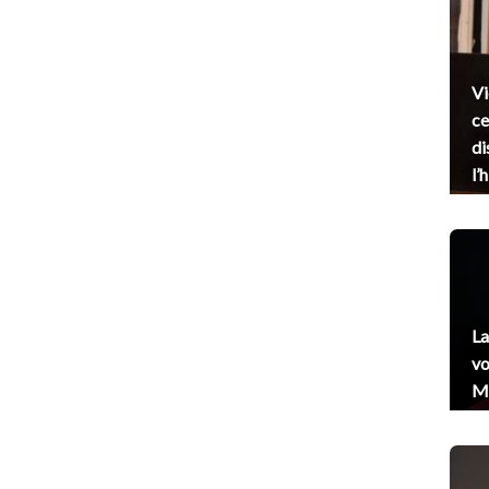
Vi
ce
di
l’
La
vo
Me