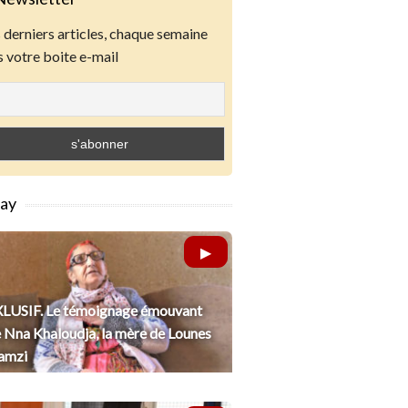
derniers articles, chaque semaine
 votre boite e-mail
lay
LUSIF. Le témoignage émouvant
 Nna Khaloudja, la mère de Lounes
amzi