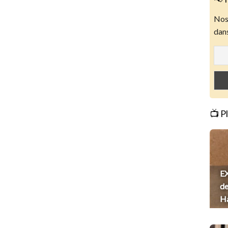
Nos 
dans
📺 P
EX
de
H