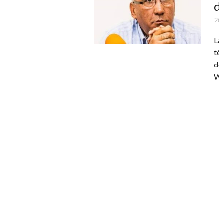
d
2
L
t
d
W