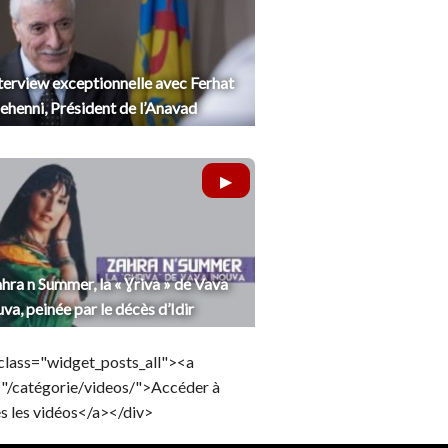
terview exceptionnelle avec Ferhat
henni, Président de l’Anavad
hra n Summer, la « Ɣriva » de Vava
uva, peinée par le décès d’Idir
class="widget_posts_all"><a
="/catégorie/videos/">Accéder à
s les vidéos</a></div>