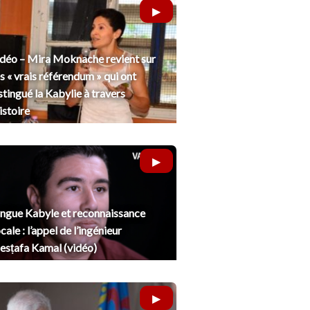
déo – Mira Moknache revient sur
s « vrais référendum » qui ont
stingué la Kabylie à travers
histoire
ngue Kabyle et reconnaissance
cale : l’appel de l’ingénieur
sṭafa Kamal (vidéo)