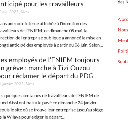
des K
nticipé pour les travailleurs
0 mai 2021
,
Mess
À pr
ans une note interne affichée à l’intention des
Nous
ravailleurs de l’ENIEM, ce dimanche 09 mai, la
irection de l’entreprise publique a annoncé la mise en
Ment
ongé anticipé des employés à partir du 06 juin. Selon…
Polit
es employés de l’ENIEM toujours
Soute
n grève : marche à Tizi Ouzou
our réclamer le départ du PDG
4 janvier 2021
,
Mess
es quelques centaines de travailleurs de l’ENIEM de
ued Aissi ont battu le pavé ce dimanche 24 janvier
epuis le site où se trouve leur entreprise jusqu’au siège
e la Wilaya pour exiger le départ…