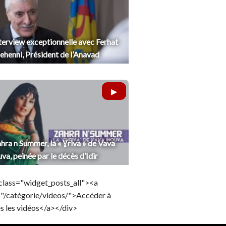
terview exceptionnelle avec Ferhat
henni, Président de l’Anavad
hra n Summer, la « Ɣriva » de Vava
uva, peinée par le décès d’Idir
class="widget_posts_all"><a
="/catégorie/videos/">Accéder à
s les vidéos</a></div>