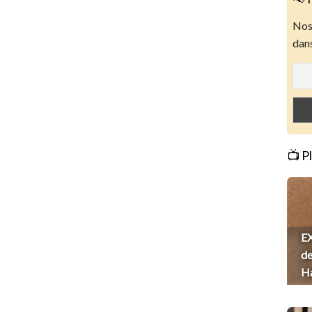
Nos 
dans
📺 P
EX
de
H