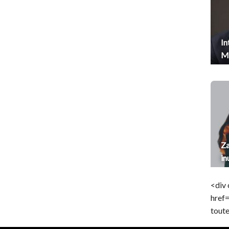
In
Me
Za
in
<div 
href
toute