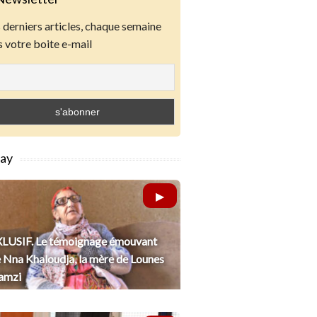
derniers articles, chaque semaine
 votre boite e-mail
lay
LUSIF. Le témoignage émouvant
 Nna Khaloudja, la mère de Lounes
amzi