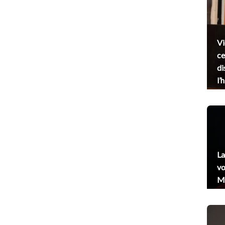
Vi
ce
di
l’
La
vo
Me