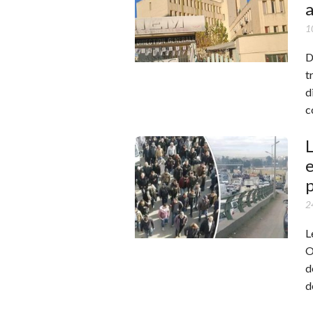
a
1
D
t
d
c
L
e
p
2
L
O
d
d