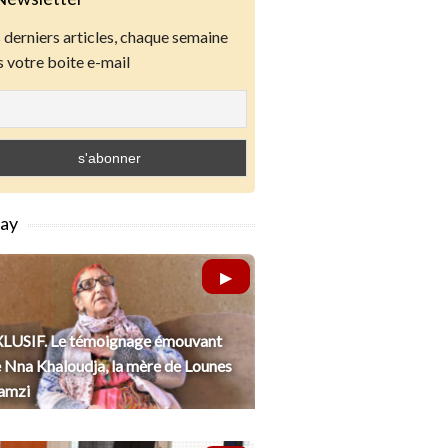
derniers articles, chaque semaine
 votre boite e-mail
lay
LUSIF. Le témoignage émouvant
 Nna Khaloudja, la mère de Lounes
amzi