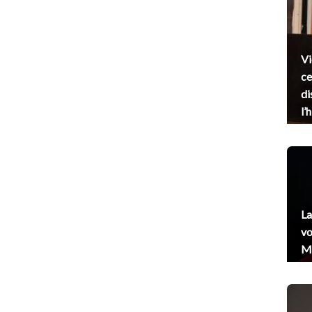
Vi
ce
di
l’
La
vo
Me