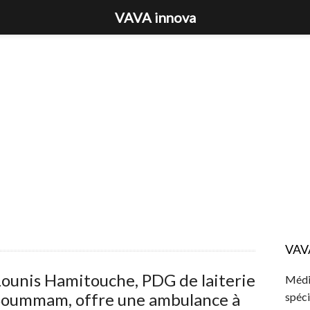
VAVA innova
VAV
ounis Hamitouche, PDG de laiterie
Média
Soummam, offre une ambulance à
spéci