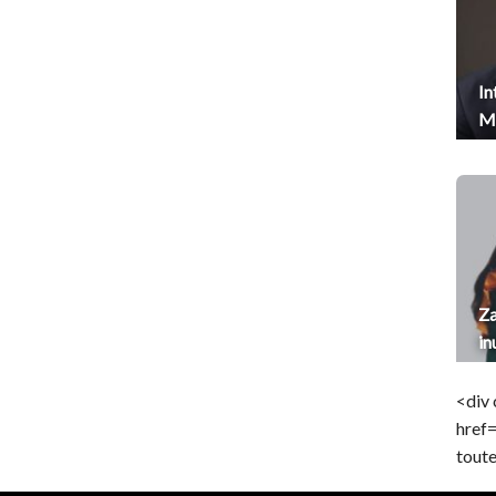
In
Me
Za
in
<div 
href
toute