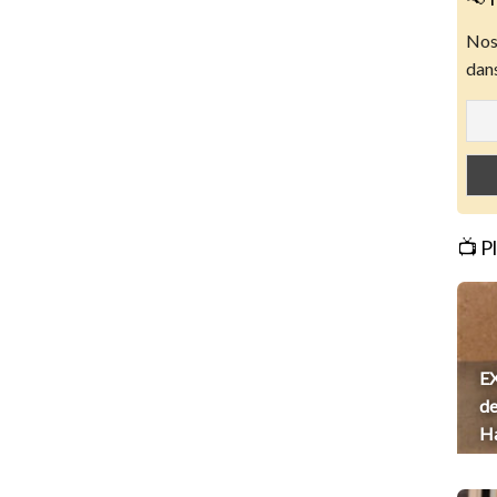
Nos 
dans
📺 P
EX
de
H