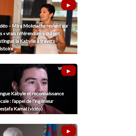
déo – Mira Moknache revient sur
s « vrais référendum » qui ont
stingué la Kabylie à travers
histoire
ngue Kabyle et reconnaissance
cale : l’appel de l’ingénieur
sṭafa Kamal (vidéo)