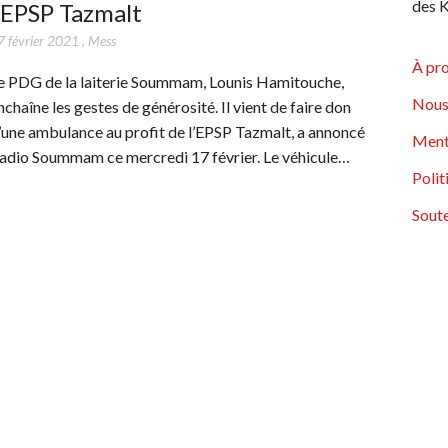
des K
’EPSP Tazmalt
7 février 2021
,
Mess
À pr
e PDG de la laiterie Soummam, Lounis Hamitouche,
Nous
nchaîne les gestes de générosité. Il vient de faire don
’une ambulance au profit de l’EPSP Tazmalt, a annoncé
Ment
adio Soummam ce mercredi 17 février. Le véhicule…
Polit
Soute