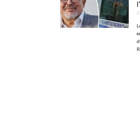
l
1
L
e
d
R