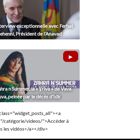
terview exceptionnelle avec Ferhat
henni, Président de l’Anavad
hra n Summer, la « Ɣriva » de Vava
uva, peinée par le décès d’Idir
class="widget_posts_all"><a
="/catégorie/videos/">Accéder à
s les vidéos</a></div>