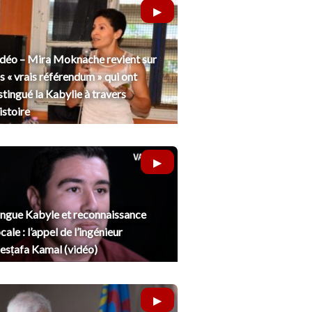
déo – Mira Moknache revient sur
s « vrais référendum » qui ont
stingué la Kabylie à travers
histoire
ngue Kabyle et reconnaissance
cale : l’appel de l’ingénieur
sṭafa Kamal (vidéo)