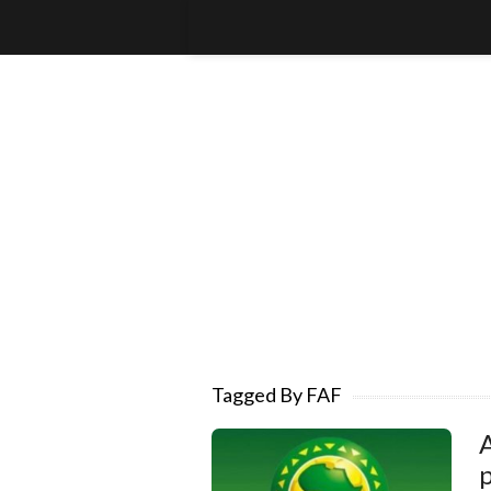
Tagged By FAF
A
p