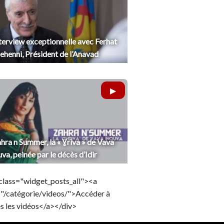
terview exceptionnelle avec Ferhat
henni, Président de l’Anavad
hra n Summer, la « Ɣriva » de Vava
uva, peinée par le décès d’Idir
class="widget_posts_all"><a
="/catégorie/videos/">Accéder à
s les vidéos</a></div>