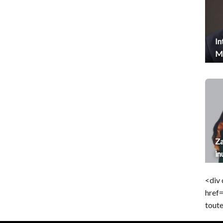
In
Me
Za
in
<div 
href
toute