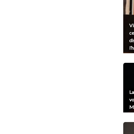
Vi
ce
di
l’
La
vo
Me