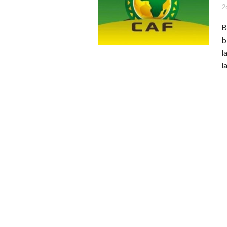
2
B
b
l
l