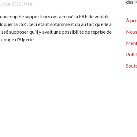
des K
6 août 2020
,
Mess
eaucoup de supporteurs ont accusé la FAF de vouloir
À pr
loquer la JSK, ceci étant notamment dû au fait qu’elle a
aissé supposer qu’il y avait une possibilité de reprise de
Nous
a coupe d’Algérie.
Ment
Polit
Soute