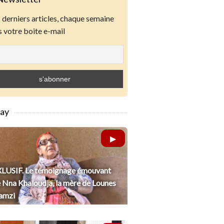
derniers articles, chaque semaine
 votre boite e-mail
lay
LUSIF. Le témoignage émouvant
 Nna Khaloudja, la mère de Lounes
amzi