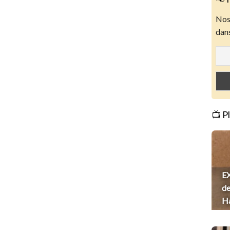
Nos 
dans
📺 P
EX
de
H