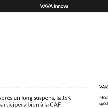
VAVA innova
VAV
près un long suspens, la JSK
Média
articipera bien à la CAF
spéci