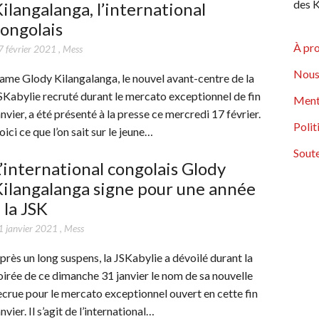
des K
ilangalanga, l’international
ongolais
À pr
7 février 2021
,
Mess
Nous
ame Glody Kilangalanga, le nouvel avant-centre de la
SKabylie recruté durant le mercato exceptionnel de fin
Ment
anvier, a été présenté à la presse ce mercredi 17 février.
Polit
oici ce que l’on sait sur le jeune…
Soute
’international congolais Glody
ilangalanga signe pour une année
 la JSK
1 janvier 2021
,
Mess
près un long suspens, la JSKabylie a dévoilé durant la
oirée de ce dimanche 31 janvier le nom de sa nouvelle
ecrue pour le mercato exceptionnel ouvert en cette fin
anvier. Il s’agit de l’international…