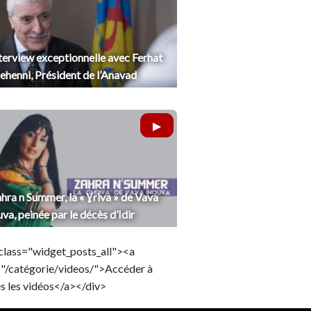
terview exceptionnelle avec Ferhat
henni, Président de l’Anavad
hra n Summer, la « Ɣriva » de Vava
uva, peinée par le décès d’Idir
class="widget_posts_all"><a
="/catégorie/videos/">Accéder à
s les vidéos</a></div>