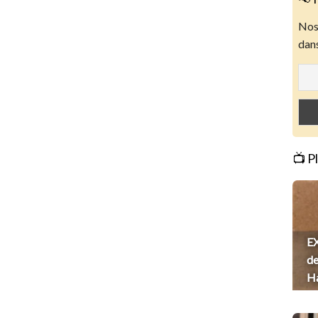
Nos 
dans
📺 P
EX
de
H