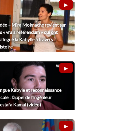
déo – Mira Moknache revient sur
s « vrais référendum » qui ont
stingué la Kabylie à travers
histoire
ngue Kabyle et reconnaissance
cale : l’appel de l’ingénieur
sṭafa Kamal (vidéo)