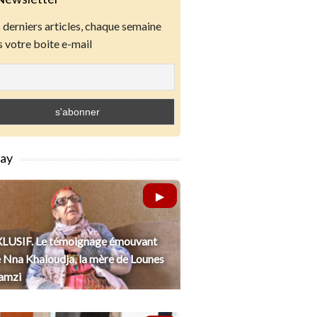
derniers articles, chaque semaine
 votre boite e-mail
lay
LUSIF. Le témoignage émouvant
 Nna Khaloudja, la mère de Lounes
amzi