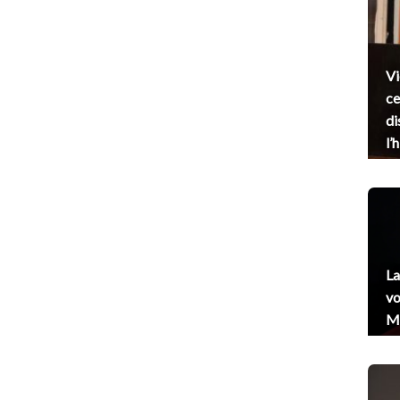
Vi
ce
di
l’
La
vo
Me