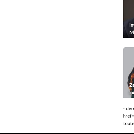
In
Me
Za
in
<div 
href
toute