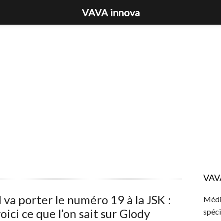
VAVA innova
VAV
l va porter le numéro 19 à la JSK :
Média
oici ce que l’on sait sur Glody
spéci