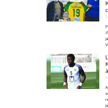
K
c
1
P
J
j
V
L
K
à
3
A
s
r
j