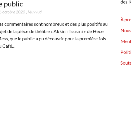
des K
e public
6 octobre 2020
,
Muyyud
À pr
es commentaires sont nombreux et des plus positifs au
Nous
ujet de la pièce de théâtre « Akkin i Tsusmi » de Hece
ess, que le public a pu découvrir pour la première fois
Ment
u Café…
Polit
Soute