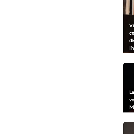
Vi
ce
di
l’
La
vo
Me