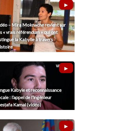
déo – Mira Moknache revient sur
s « vrais référendum » qui ont
stingué la Kabylie à travers
histoire
ngue Kabyle et reconnaissance
cale : l’appel de l’ingénieur
sṭafa Kamal (vidéo)