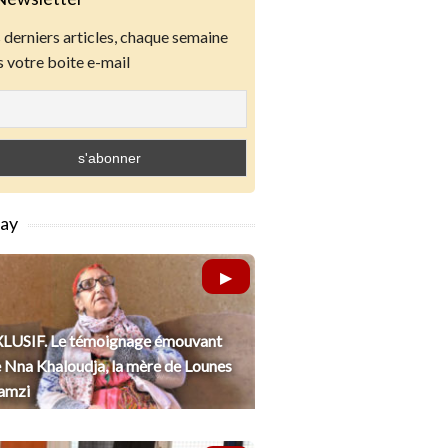
derniers articles, chaque semaine
 votre boite e-mail
lay
LUSIF. Le témoignage émouvant
 Nna Khaloudja, la mère de Lounes
amzi