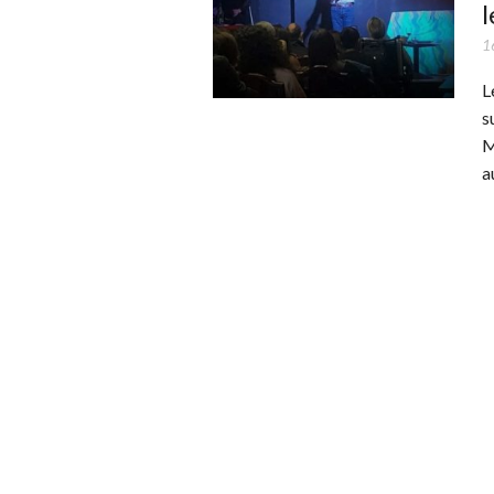
l
1
L
s
M
a