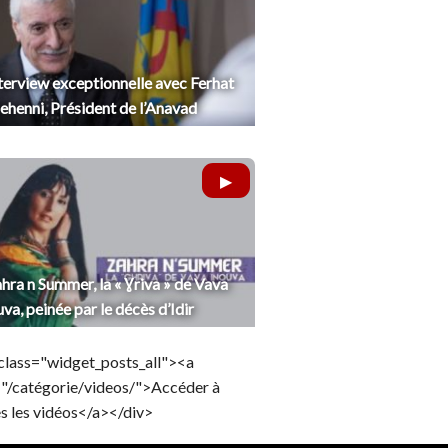
terview exceptionnelle avec Ferhat
henni, Président de l’Anavad
hra n Summer, la « Ɣriva » de Vava
uva, peinée par le décès d’Idir
class="widget_posts_all"><a
="/catégorie/videos/">Accéder à
s les vidéos</a></div>