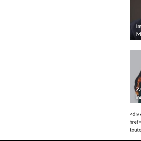
In
Me
Za
in
<div 
href
toute