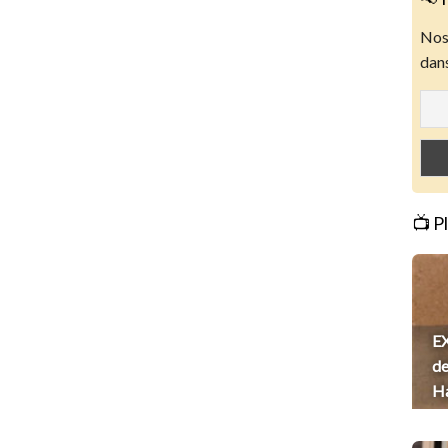
Nos 
dans
📺 P
EX
de
H