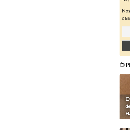
Nos 
dans
📺 P
EX
de
H