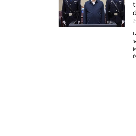
t
2
L
h
j
l