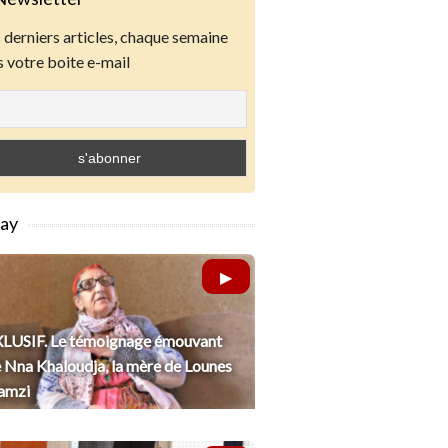
derniers articles, chaque semaine
 votre boite e-mail
lay
LUSIF. Le témoignage émouvant
 Nna Khaloudja, la mère de Lounes
amzi