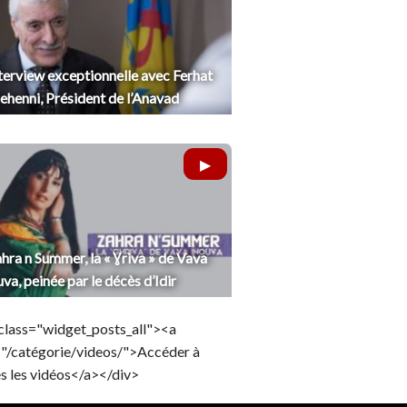
terview exceptionnelle avec Ferhat
henni, Président de l’Anavad
hra n Summer, la « Ɣriva » de Vava
uva, peinée par le décès d’Idir
class="widget_posts_all"><a
="/catégorie/videos/">Accéder à
s les vidéos</a></div>