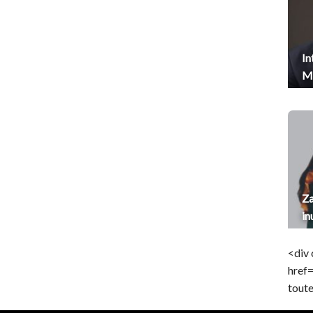
In
Me
Za
in
<div 
href
toute