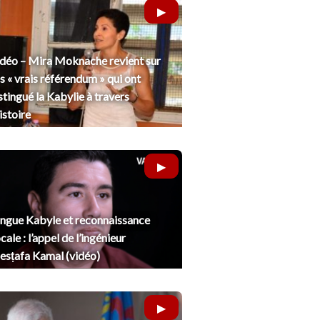
déo – Mira Moknache revient sur
s « vrais référendum » qui ont
stingué la Kabylie à travers
histoire
ngue Kabyle et reconnaissance
cale : l’appel de l’ingénieur
sṭafa Kamal (vidéo)