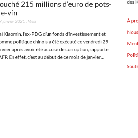
des K
ouché 215 millions d’euro de pots-
de-vin
À pr
9 janvier 2021
,
Mess
Nous
ai Xiaomin, l’ex-PDG d’un fonds d’investissement et
omme politique chinois a été exécuté ce vendredi 29
Ment
anvier après avoir été accusé de corruption, rapporte
Polit
’AFP. En effet, c’est au début de ce mois de janvier…
Soute