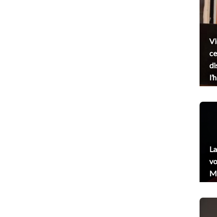
Vi
ce
di
l’
La
vo
Me