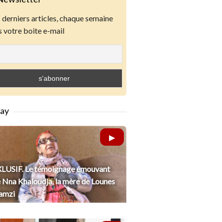
derniers articles, chaque semaine
 votre boite e-mail
lay
LUSIF. Le témoignage émouvant
 Nna Khaloudja, la mère de Lounes
amzi