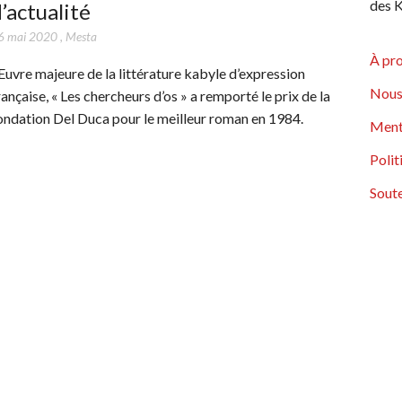
des K
’actualité
6 mai 2020
,
Mesta
À pr
uvre majeure de la littérature kabyle d’expression
Nous
rançaise, « Les chercheurs d’os » a remporté le prix de la
ondation Del Duca pour le meilleur roman en 1984.
Ment
Polit
Soute