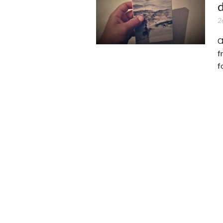
d
2
Œ
f
f