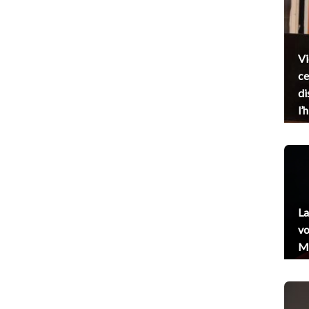
Vi
ce
di
l’
La
vo
Me