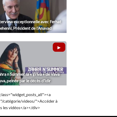
terview exceptionnelle avec Ferhat
henni, Président de l’Anavad
hra n Summer, la « Ɣriva » de Vava
uva, peinée par le décès d’Idir
class="widget_posts_all"><a
="/catégorie/videos/">Accéder à
s les vidéos</a></div>