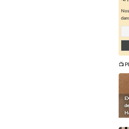
Nos 
dans
📺 P
EX
de
H