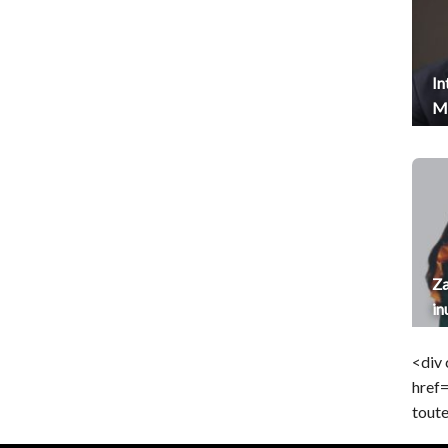
In
Me
Za
in
<div 
href
toute