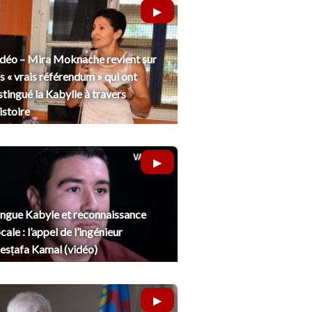
déo – Mira Moknache revient sur
s « vrais référendum » qui ont
stingué la Kabylie à travers
histoire
ngue Kabyle et reconnaissance
cale : l’appel de l’ingénieur
sṭafa Kamal (vidéo)