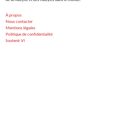
g
a
À propos
t
Nous contacter
i
Mentions légales
o
Politique de confidentialité
n
Soutenir VI
d
e
s
a
r
t
i
c
l
e