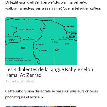
Di tezlit-agi i d-iffɣen kan weḥd-s war ma yeffeɣ-d
walbum, amedyaz yerra azal i yineḍṛuyen n tefsut imaziɣen.
Les 4 dialectes de la langue Kabyle selon
Kamal At Zerrad
13 avril 2020
,
Mesta
Cette subdivision dialectale se base sur plusieurs critères
phonétiques et lexicaux.