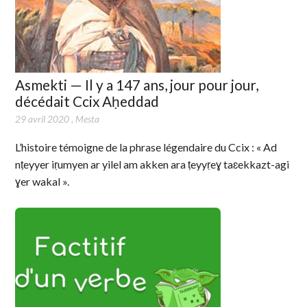
Asmekti — Il y a 147 ans, jour pour jour,
décédait Ccix Aḥeddad
29 avril 2020
,
Mesta
L’histoire témoigne de la phrase légendaire du Ccix : « Ad
nṭeyyer iṛumyen ar yilel am akken ara ṭeyyṛeɣ taɛekkazt-agi
ɣer wakal ».