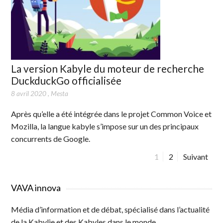
La version Kabyle du moteur de recherche
DuckduckGo officialisée
8 avril 2020
,
Mesta
Après qu’elle a été intégrée dans le projet Common Voice et
Mozilla, la langue kabyle s’impose sur un des principaux
concurrents de Google.
P
1
P
2
Suivant
a
a
N
g
g
a
VAVA innova
e
e
v
Média d’information et de débat, spécialisé dans l’actualité
i
de la Kabylie et des Kabyles dans le monde.