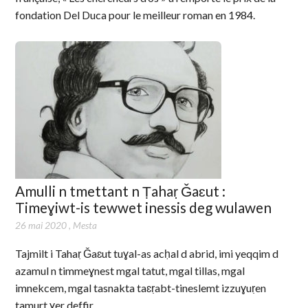
fondation Del Duca pour le meilleur roman en 1984.
Amulli n tmettant n Ṭahaṛ Ǧaɛut :
Timeɣiwt-is tewwet inessis deg wulawen
26 mai 2020
,
Mesta
Tajmilt i Tahaṛ Ǧaɛut tuɣal-as acḥal d abrid, imi yeqqim d
azamul n timmeɣnest mgal tatut, mgal tillas, mgal
imnekcem, mgal tasnakta taɛṛabt-tineslemt izzuɣuṛen
tamurt ɣer deffir.