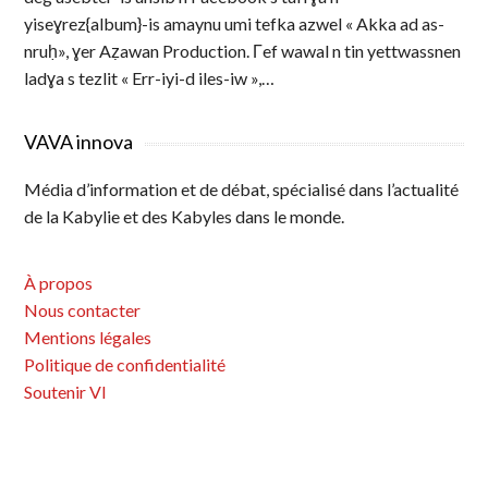
yiseɣrez{album}-is amaynu umi tefka azwel « Akka ad as-
nruḥ», ɣer Aẓawan Production. Γef wawal n tin yettwassnen
ladɣa s tezlit « Err-iyi-d iles-iw »,…
VAVA innova
Média d’information et de débat, spécialisé dans l’actualité
de la Kabylie et des Kabyles dans le monde.
À propos
Nous contacter
Mentions légales
Politique de confidentialité
Soutenir VI