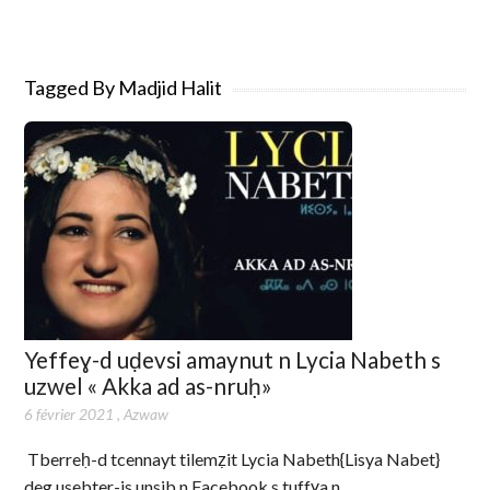
Tagged By Madjid Halit
Yeffeɣ-d uḍevsi amaynut n Lycia Nabeth s
uzwel « Akka ad as-nruḥ»
6 février 2021
,
Azwaw
Tberreḥ-d tcennayt tilemẓit Lycia Nabeth{Lisya Nabet}
deg usebter-is unsib n Facebook s tuffɣa n