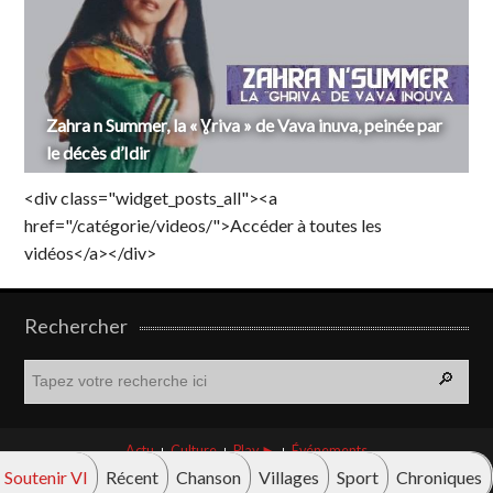
Zahra n Summer, la « Ɣriva » de Vava inuva, peinée par
le décès d’Idir
<div class="widget_posts_all"><a
href="/catégorie/videos/">Accéder à toutes les
vidéos</a></div>
Rechercher
R
e
c
h
Actu
Culture
Play ►
Événements
e
Soutenir VI
Récent
Chanson
Villages
Sport
Chroniques
r
© Vava innova 2026. Tous droits réservés.